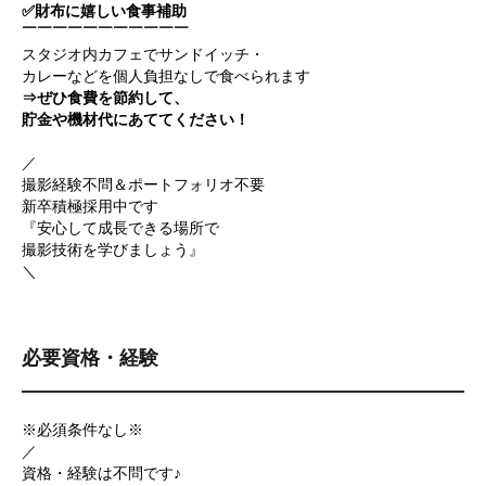
✅財布に嬉しい食事補助
￣￣￣￣￣￣￣￣￣￣￣
スタジオ内カフェでサンドイッチ・
カレーなどを個人負担なしで食べられます
⇒ぜひ食費を節約して、
貯金や機材代にあててください！
／
撮影経験不問＆ポートフォリオ不要
新卒積極採用中です
『安心して成長できる場所で
撮影技術を学びましょう』
＼
必要資格・経験
※必須条件なし※
／
資格・経験は不問です♪