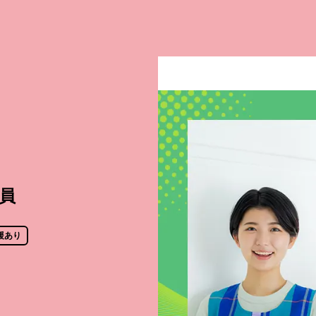
員
援あり