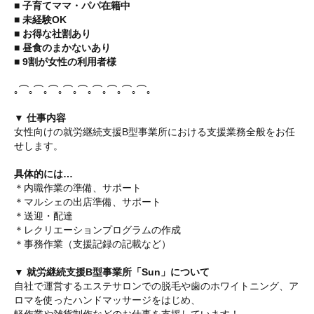
■ 子育てママ・パパ在籍中
■ 未経験OK
■ お得な社割あり
■ 昼食のまかないあり
■ 9割が女性の利用者様
｡⌒｡⌒｡⌒｡⌒｡⌒｡⌒｡⌒｡⌒｡⌒｡
▼ 仕事内容
女性向けの就労継続支援B型事業所における支援業務全般をお任
せします。
具体的には…
＊内職作業の準備、サポート
＊マルシェの出店準備、サポート
＊送迎・配達
＊レクリエーションプログラムの作成
＊事務作業（支援記録の記載など）
▼ 就労継続支援B型事業所「Sun」について
自社で運営するエステサロンでの脱毛や歯のホワイトニング、ア
ロマを使ったハンドマッサージをはじめ、