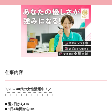
仕事内容
＼20～40代の女性活躍中！／
｡⌒｡⌒｡⌒｡⌒｡⌒｡⌒｡⌒｡⌒｡⌒｡
■ 週2日からOK
■ 1日4時間からOK