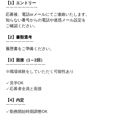
【1】エントリー
￣￣￣￣￣￣￣￣
応募後、電話orメールにてご連絡いたします。
知らない番号からの電話や迷惑メール設定を
ご確認ください。
【2】書類選考
￣￣￣￣￣￣￣
履歴書をご準備ください。
【3】面接（1～2回）
￣￣￣￣￣￣￣￣￣￣
※職場体験をしていただく可能性あり
✓見学OK
✓応募者全員と面接
【4】内定
￣￣￣￣￣
✓勤務開始時期調整OK