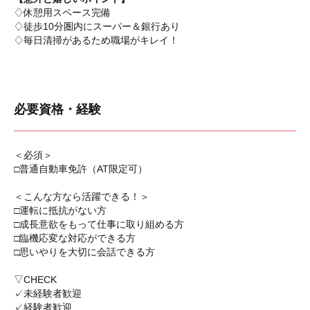
♢休憩用スペース完備
♢徒歩10分圏内にスーパー＆銀行あり
♢毎日清掃があるため職場がキレイ！
必要資格・経験
＜必須＞
□普通自動車免許（AT限定可）
＜こんな方なら活躍できる！＞
□運転に抵抗がない方
□成長意欲をもって仕事に取り組める方
□臨機応変な対応ができる方
□思いやりを大切に会話できる方
▽CHECK
✓未経験者歓迎
✓経験者歓迎