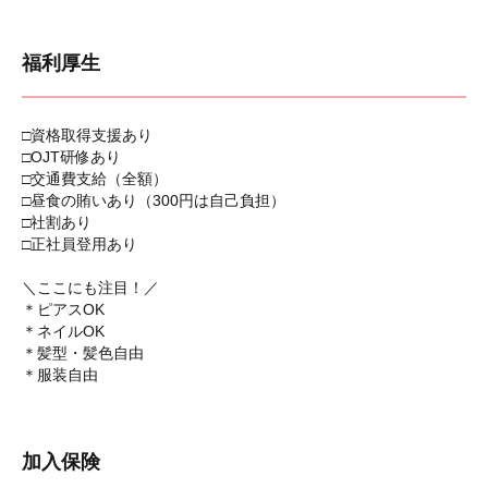
福利厚生
□資格取得支援あり
□OJT研修あり
□交通費支給（全額）
□昼食の賄いあり（300円は自己負担）
□社割あり
□正社員登用あり
＼ここにも注目！／
＊ピアスOK
＊ネイルOK
＊髪型・髪色自由
＊服装自由
加入保険