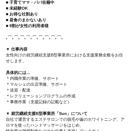
■ 子育てママ・パパ在籍中
■ 未経験OK
■ お得な社割あり
■ 昼食のまかないあり
■ 9割が女性の利用者様
｡⌒｡⌒｡⌒｡⌒｡⌒｡⌒｡⌒｡⌒｡⌒｡
▼ 仕事内容
女性向けの就労継続支援B型事業所における支援業務全般をお任
せします。
具体的には…
＊内職作業の準備、サポート
＊マルシェの出店準備、サポート
＊送迎・配達
＊レクリエーションプログラムの作成
＊事務作業（支援記録の記載など）
▼ 就労継続支援B型事業所「Sun」について
自社で運営するエステサロンでの脱毛や歯のホワイトニング、ア
ロマを使ったハンドマッサージをはじめ、