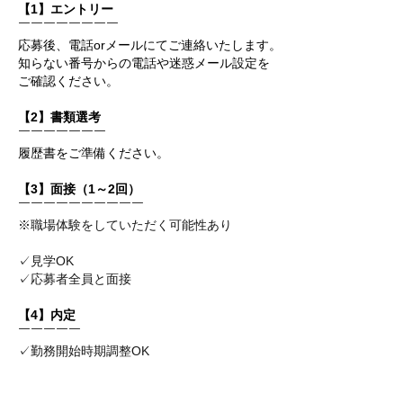
【1】エントリー
￣￣￣￣￣￣￣￣
応募後、電話orメールにてご連絡いたします。
知らない番号からの電話や迷惑メール設定を
ご確認ください。
【2】書類選考
￣￣￣￣￣￣￣
履歴書をご準備ください。
【3】面接（1～2回）
￣￣￣￣￣￣￣￣￣￣
※職場体験をしていただく可能性あり
✓見学OK
✓応募者全員と面接
【4】内定
￣￣￣￣￣
✓勤務開始時期調整OK