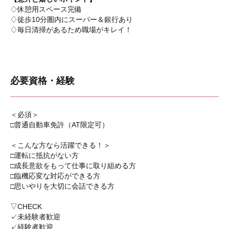
♢休憩用スペース完備
♢徒歩10分圏内にスーパー＆銀行あり
♢毎日清掃があるため職場がキレイ！
必要資格・経験
＜必須＞
□普通自動車免許（AT限定可）
＜こんな方なら活躍できる！＞
□運転に抵抗がない方
□成長意欲をもって仕事に取り組める方
□臨機応変な対応ができる方
□思いやりを大切に会話できる方
▽CHECK
✓未経験者歓迎
✓経験者歓迎