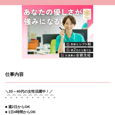
仕事内容
＼20～40代の女性活躍中！／
｡⌒｡⌒｡⌒｡⌒｡⌒｡⌒｡⌒｡⌒｡⌒｡
■ 週2日からOK
■ 1日4時間からOK