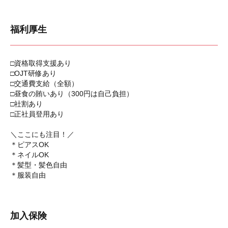
福利厚生
□資格取得支援あり
□OJT研修あり
□交通費支給（全額）
□昼食の賄いあり（300円は自己負担）
□社割あり
□正社員登用あり
＼ここにも注目！／
＊ピアスOK
＊ネイルOK
＊髪型・髪色自由
＊服装自由
加入保険