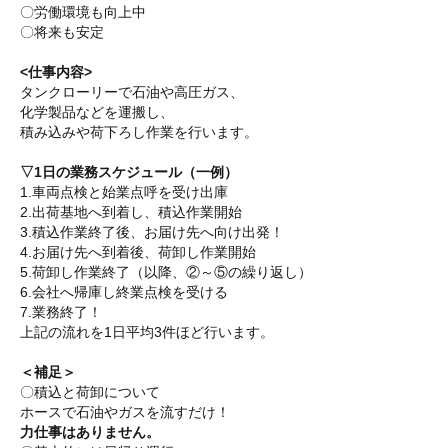
〇労働環境も向上中
〇将来も安定
<仕事内容>
タンクローリーで石油や高圧ガス、
化学製品などを運搬し、
積み込みや荷下ろし作業を行います。
▽1日の業務スケジュール（一例）
1.車両点検と始業点呼を受け出庫
2.出荷基地へ到着し、積込作業開始
3.積込作業終了後、お届け先へ向け出発！
4.お届け先へ到着後、荷卸し作業開始
5.荷卸し作業終了（以降、②～⑤の繰り返し）
6.会社へ帰庫し終業点検を受ける
7.業務終了！
上記の流れを1日平均3件ほど行います。
＜補足＞
〇積込と荷卸について
ホースで石油やガスを流すだけ！
力仕事はありません。