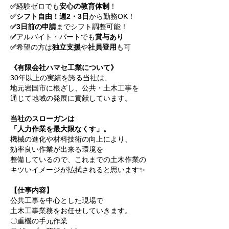
✅
経験ゼロでも
安心の教育体制
！
✅シフト自由！週2・3日
から勤務OK！
✅3日前の申請
までシフト調整可能！
✅
アルバイト・パートでも
賞与あり
✅
希望の方は
独立支援
や
社員登用
も可
《有限会社ハマセ工業について》
30年以上の実績を誇る当社は、
地元岩国市に根ざし、公共・土木工事を
通じて地域の発展に貢献しています。
当社のスローガンは
「人力作業を最大限なくす」。
機械の進化や材料技術の向上により、
効率良い作業が出来る環境を
整備しているので、これまでの土木作業の
キツいイメージが払拭されると思います✨
【仕事内容】
公共工事を中心とした現場で
土木工事業務をお任せしていきます。
〇重機の手元作業