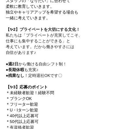
スタッフの「なりたい」に合わせて
柔軟に教育していきます。
独立やキャリアアップを希望する場合も
一緒に考えていきます。
【
✨2
】プライベートを大切にする文化！
私たちは「プライベートが充実してこそ、
仕事にも集中することができる」と
考えています。だから働きやすさには
自信があります♪
●週2日
から働ける自由シフト制！
●長期休暇
も充実♪
●残業なし
！定時退社OKです〇
【✨3】応募のポイント
＊未経験者歓迎！経験不問
＊ブランクOK
＊フリーター歓迎
＊U・Iターン歓迎
＊40代以上応募可
＊50代以上応募可
＊有資格者歓迎