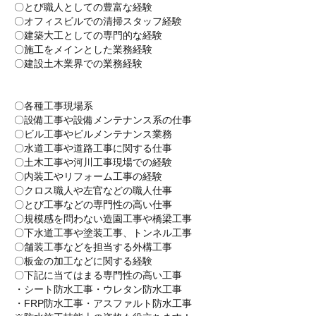
〇とび職人としての豊富な経験
〇オフィスビルでの清掃スタッフ経験
〇建築大工としての専門的な経験
〇施工をメインとした業務経験
〇建設土木業界での業務経験
〇各種工事現場系
〇設備工事や設備メンテナンス系の仕事
〇ビル工事やビルメンテナンス業務
〇水道工事や道路工事に関する仕事
〇土木工事や河川工事現場での経験
〇内装工やリフォーム工事の経験
〇クロス職人や左官などの職人仕事
〇とび工事などの専門性の高い仕事
〇規模感を問わない造園工事や橋梁工事
〇下水道工事や塗装工事、トンネル工事
〇舗装工事などを担当する外構工事
〇板金の加工などに関する経験
〇下記に当てはまる専門性の高い工事
・シート防水工事・ウレタン防水工事
・FRP防水工事・アスファルト防水工事