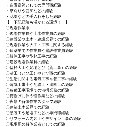
・造園庭師としての専門職経験
・草刈りや庭師などの経験
・花壇などの手入れをした経験
【 下記経験も活かせる環境！ 】
〇現場作業系
〇現場作業員や土木作業員の経験
〇建設業や土木・建設業界での経験
〇現場作業や大工・工事に関する経験
〇建築業での作業員や建設作業員経験
〇解体工事や型枠工事の経験
〇建設現場作業員の経験
〇型枠大工や足場とび（鳶工事）の経験
〇鳶工（とび工）やとび職の経験
〇生活に関する電気工事や管工事の経験
〇電気工事士や配管工・造園工の経験
〇各種工事現場での清掃業務の経験
〇荷揚げに伴う軽作業などの経験
〇夜勤の解体作業スタッフ経験
〇建築土木業界での経験
〇塗装工や足場工などの専門職経験
〇リフォーム内装工やデザイン工事の経験
〇現場系の解体業者としての経験