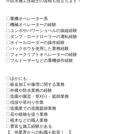
※防水施工技能士の資格も役立ちます！
〇重機オペレーター系
〇機械オペレーターの経験
〇ユンボやパワーショベルの操縦経験
〇ダンプ・ロードローラーの運転経験
〇ホイールローダーの操作経験
〇バックホウを使用した業務経験
〇フォークリフトオペレーターの経験
〇ブルドーザーなどの重機操作経験
〇ほかにも…
〇板金加工や修理に関する業務
〇外構や防水業務の経験
〇造園や園芸・草刈り・庭師業務
〇伐採や草刈り作業
〇造園業での造園庭師業務
〇花や植物を扱う業務
〇植木などの職人業務
〇豊富な施工経験がある
【 他業界からの転職も歓迎！ 】