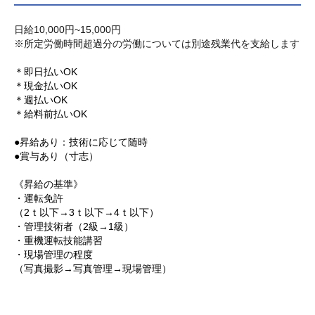
日給10,000円~15,000円
※所定労働時間超過分の労働については別途残業代を支給します
＊即日払いOK
＊現金払いOK
＊週払いOK
＊給料前払いOK
●昇給あり：技術に応じて随時
●賞与あり（寸志）
《昇給の基準》
・運転免許
（2ｔ以下→3ｔ以下→4ｔ以下）
・管理技術者（2級→1級）
・重機運転技能講習
・現場管理の程度
（写真撮影→写真管理→現場管理）