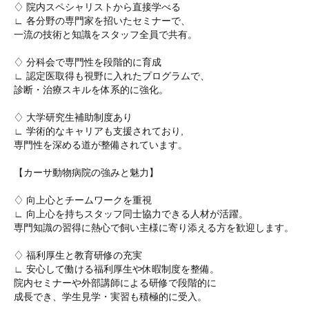
♢ 院内スペシャリストから直接学べる
∟ 各分野の専門家を招いたセミナーで、
一流の技術と知識をスタッフ全員で共有。
♢ 分科会で専門性を段階的に育成
∟ 認定医取得も視野に入れたプログラムで、
診断・治療スキルを体系的に強化。
♢ 大学研究生補助制度あり
∟ 学術的なキャリアも支援されており,
専門性を深める道が整備されています。
【カーサ動物病院の強みと魅力】
♢ 向上心とチームワークを重視
∟ 向上心を持ちスタッフ同士協力できる人材が活躍。
専門知識の習得に熱心で飼い主様に寄り添える方を歓迎します。
♢ 福利厚生と教育研修の充実
∟ 安心して働ける福利厚生や休暇制度を整備。
院内セミナーや外部講師による研修で段階的に
成長でき、学生見学・実習も積極的に受入。