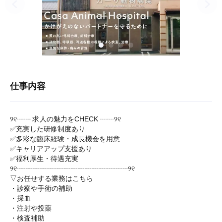
仕事内容
୨୧┈┈ 求人の魅力をCHECK ┈┈୨୧
✅充実した研修制度あり
✅多彩な臨床経験・成長機会を用意
✅キャリアアップ支援あり
✅福利厚生・待遇充実
୨୧┈┈┈┈┈┈┈┈┈┈┈┈┈┈┈┈୨୧
▽お任せする業務はこちら
・診察や手術の補助
・採血
・注射や投薬
・検査補助