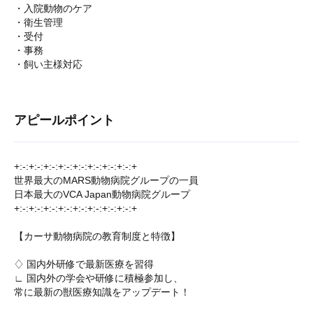
・入院動物のケア
・衛生管理
・受付
・事務
・飼い主様対応
アピールポイント
+:-:+:-:+:-:+:-:+:-:+:-:+:-:+:-:+
世界最大のMARS動物病院グループの一員
日本最大のVCA Japan動物病院グループ
+:-:+:-:+:-:+:-:+:-:+:-:+:-:+:-:+
【カーサ動物病院の教育制度と特徴】
♢ 国内外研修で最新医療を習得
∟ 国内外の学会や研修に積極参加し、
常に最新の獣医療知識をアップデート！