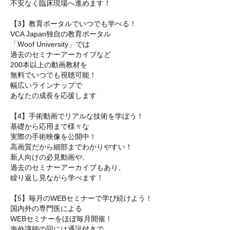
不安なく臨床現場へ進めます！
【3】教育ポータルでいつでも学べる！
VCA Japan独自の教育ポータル
「Woof University」では
過去のセミナーアーカイブなど
200本以上の動画教材を
無料でいつでも視聴可能！
幅広いラインナップで
あなたの成長を応援します
【4】手術動画でリアルな技術を学ぼう！
基礎から応用まで様々な
実際の手術映像を公開中！
高画質だから細部までわかりやすい！
新人向けの必見動画や、
過去のセミナーアーカイブもあり、
繰り返し見ながら学べます！
【5】毎月のWEBセミナーで学び続けよう！
国内外の専門医による
WEBセミナーをほぼ毎月開催！
海外講師の回には通訳付きで、