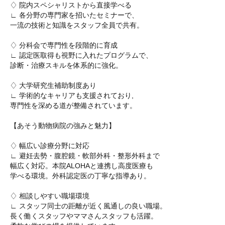
♢ 院内スペシャリストから直接学べる
∟ 各分野の専門家を招いたセミナーで、
一流の技術と知識をスタッフ全員で共有。
♢ 分科会で専門性を段階的に育成
∟ 認定医取得も視野に入れたプログラムで、
診断・治療スキルを体系的に強化。
♢ 大学研究生補助制度あり
∟ 学術的なキャリアも支援されており,
専門性を深める道が整備されています。
【あそう動物病院の強みと魅力】
♢ 幅広い診療分野に対応
∟ 避妊去勢・腹腔鏡・軟部外科・整形外科まで
幅広く対応。本院ALOHAと連携し高度医療も
学べる環境。外科認定医の丁寧な指導あり。
♢ 相談しやすい職場環境
∟ スタッフ同士の距離が近く風通しの良い職場。
長く働くスタッフやママさんスタッフも活躍。