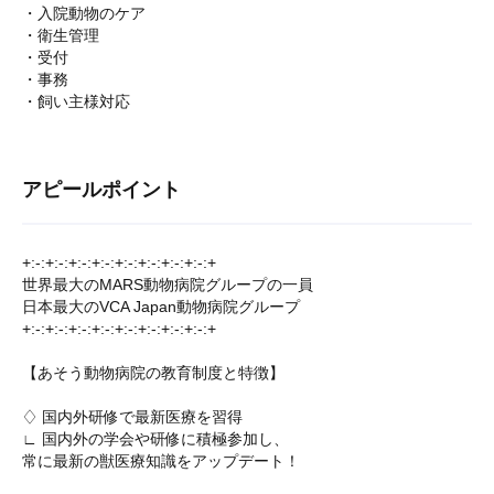
・入院動物のケア
・衛生管理
・受付
・事務
・飼い主様対応
アピールポイント
+:-:+:-:+:-:+:-:+:-:+:-:+:-:+:-:+
世界最大のMARS動物病院グループの一員
日本最大のVCA Japan動物病院グループ
+:-:+:-:+:-:+:-:+:-:+:-:+:-:+:-:+
【あそう動物病院の教育制度と特徴】
♢ 国内外研修で最新医療を習得
∟ 国内外の学会や研修に積極参加し、
常に最新の獣医療知識をアップデート！