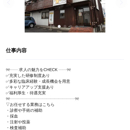
仕事内容
୨୧┈┈ 求人の魅力をCHECK ┈┈୨୧
✅充実した研修制度あり
✅多彩な臨床経験・成長機会を用意
✅キャリアアップ支援あり
✅福利厚生・待遇充実
୨୧┈┈┈┈┈┈┈┈┈┈┈┈┈┈┈┈୨୧
▽お任せする業務はこちら
・診察や手術の補助
・採血
・注射や投薬
・検査補助