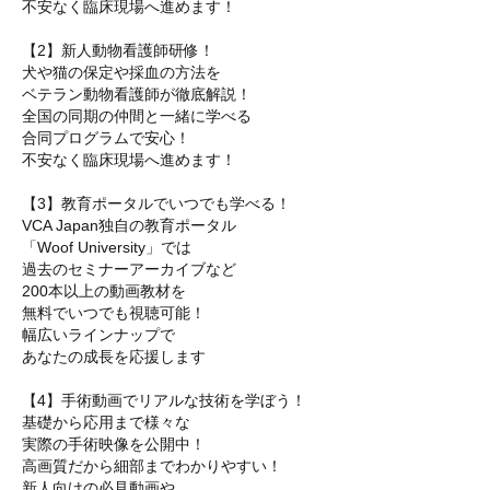
不安なく臨床現場へ進めます！
【2】新人動物看護師研修！
犬や猫の保定や採血の方法を
ベテラン動物看護師が徹底解説！
全国の同期の仲間と一緒に学べる
合同プログラムで安心！
不安なく臨床現場へ進めます！
【3】教育ポータルでいつでも学べる！
VCA Japan独自の教育ポータル
「Woof University」では
過去のセミナーアーカイブなど
200本以上の動画教材を
無料でいつでも視聴可能！
幅広いラインナップで
あなたの成長を応援します
【4】手術動画でリアルな技術を学ぼう！
基礎から応用まで様々な
実際の手術映像を公開中！
高画質だから細部までわかりやすい！
新人向けの必見動画や、