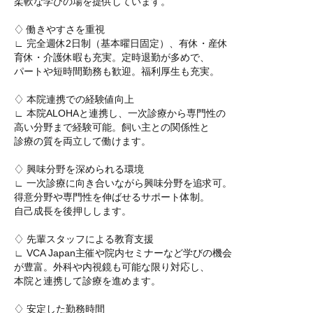
柔軟な学びの場を提供しています。
♢ 働きやすさを重視
∟ 完全週休2日制（基本曜日固定）、有休・産休
育休・介護休暇も充実。定時退勤が多めで、
パートや短時間勤務も歓迎。福利厚生も充実。
♢ 本院連携での経験値向上
∟ 本院ALOHAと連携し、一次診療から専門性の
高い分野まで経験可能。飼い主との関係性と
診療の質を両立して働けます。
♢ 興味分野を深められる環境
∟ 一次診療に向き合いながら興味分野を追求可。
得意分野や専門性を伸ばせるサポート体制。
自己成長を後押しします。
♢ 先輩スタッフによる教育支援
∟ VCA Japan主催や院内セミナーなど学びの機会
が豊富。外科や内視鏡も可能な限り対応し、
本院と連携して診療を進めます。
♢ 安定した勤務時間