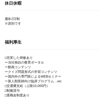
休日休暇
週休2日制
※原則です
福利厚生
□充実した研修あり
ー当社独自の教育ポータル
ー動画コンテンツ
ークイズ問題形式の学習コンテンツ
ー国内外の専門医によるWEBセミナー
ー新人獣医師向け臨床プログラム…etc
□交通費支給（上限10,000円）
□制服貸与
□退職金制度あり