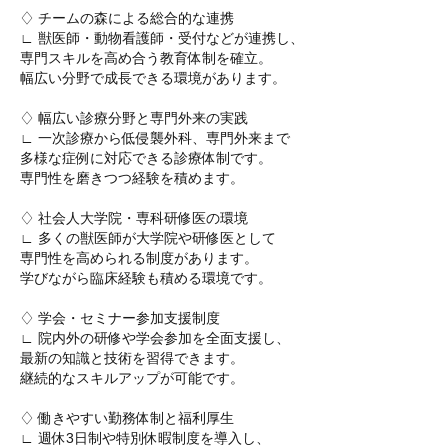
♢ チームの森による総合的な連携
∟ 獣医師・動物看護師・受付などが連携し、
専門スキルを高め合う教育体制を確立。
幅広い分野で成長できる環境があります。
♢ 幅広い診療分野と専門外来の実践
∟ 一次診療から低侵襲外科、専門外来まで
多様な症例に対応できる診療体制です。
専門性を磨きつつ経験を積めます。
♢ 社会人大学院・専科研修医の環境
∟ 多くの獣医師が大学院や研修医として
専門性を高められる制度があります。
学びながら臨床経験も積める環境です。
♢ 学会・セミナー参加支援制度
∟ 院内外の研修や学会参加を全面支援し、
最新の知識と技術を習得できます。
継続的なスキルアップが可能です。
♢ 働きやすい勤務体制と福利厚生
∟ 週休3日制や特別休暇制度を導入し、