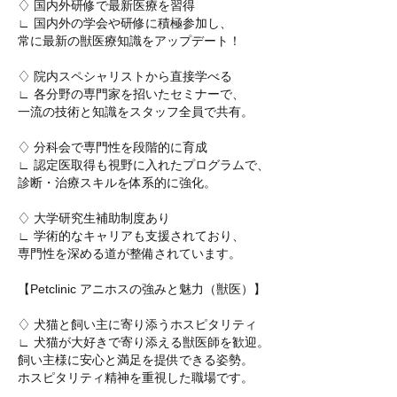
♢ 国内外研修で最新医療を習得
∟ 国内外の学会や研修に積極参加し、
常に最新の獣医療知識をアップデート！
♢ 院内スペシャリストから直接学べる
∟ 各分野の専門家を招いたセミナーで、
一流の技術と知識をスタッフ全員で共有。
♢ 分科会で専門性を段階的に育成
∟ 認定医取得も視野に入れたプログラムで、
診断・治療スキルを体系的に強化。
♢ 大学研究生補助制度あり
∟ 学術的なキャリアも支援されており、
専門性を深める道が整備されています。
【Petclinic アニホスの強みと魅力（獣医）】
♢ 犬猫と飼い主に寄り添うホスピタリティ
∟ 犬猫が大好きで寄り添える獣医師を歓迎。
飼い主様に安心と満足を提供できる姿勢。
ホスピタリティ精神を重視した職場です。