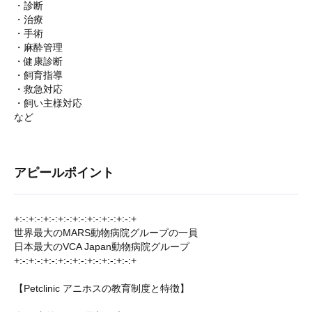
・診断
・治療
・手術
・麻酔管理
・健康診断
・飼育指導
・救急対応
・飼い主様対応
など
アピールポイント
+:-:+:-:+:-:+:-:+:-:+:-:+:-:+:-:+
世界最大のMARS動物病院グループの一員
日本最大のVCA Japan動物病院グループ
+:-:+:-:+:-:+:-:+:-:+:-:+:-:+:-:+
【Petclinic アニホスの教育制度と特徴】