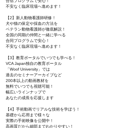
合宿プログラムで安心！
不安なく臨床現場へ進めます！
【2】新人動物看護師研修！
犬や猫の保定や採血の方法を
ベテラン動物看護師が徹底解説！
全国の同期の仲間と一緒に学べる
合同プログラムで安心！
不安なく臨床現場へ進めます！
【3】教育ポータルでいつでも学べる！
VCA Japan独自の教育ポータル
「Woof University」では
過去のセミナーアーカイブなど
200本以上の動画教材を
無料でいつでも視聴可能！
幅広いラインナップで
あなたの成長を応援します
【4】手術動画でリアルな技術を学ぼう！
基礎から応用まで様々な
実際の手術映像を公開中！
高画質だから細部までわかりやすい！