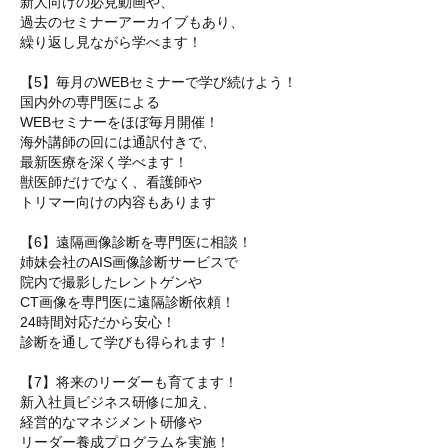
新人向けの必見動画や、
過去のセミナーアーカイブもあり、
繰り返し見ながら学べます！
【5】毎月のWEBセミナーで学び続けよう！
国内外の専門医による
WEBセミナーをほぼ毎月開催！
海外講師の回には通訳付きで、
最新医療を深く学べます！
獣医師だけでなく、看護師や
トリマー向けの内容もあります
【6】遠隔画像診断を専門医に相談！
姉妹会社のAIS画像診断サービスで
院内で撮影したレントゲンや
CT画像を専門医に遠隔診断依頼！
24時間対応だから安心！
診断を通して学びも得られます！
【7】将来のリーダーも育てます！
新入社員ビジネス研修に加え、
経営的なマネジメント研修や
リーダー養成プログラムを実施！