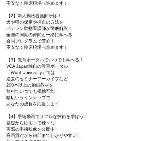
不安なく臨床現場へ進めます！
【2】新人動物看護師研修！
犬や猫の保定や採血の方法を
ベテラン動物看護師が徹底解説！
全国の同期の仲間と一緒に学べる
合同プログラムで安心！
不安なく臨床現場へ進めます！
【3】教育ポータルでいつでも学べる！
VCA Japan独自の教育ポータル
「Woof University」では
過去のセミナーアーカイブなど
200本以上の動画教材を
無料でいつでも視聴可能！
幅広いラインナップで
あなたの成長を応援します
【4】手術動画でリアルな技術を学ぼう！
基礎から応用まで様々な
実際の手術映像を公開中！
高画質だから細部までわかりやすい！