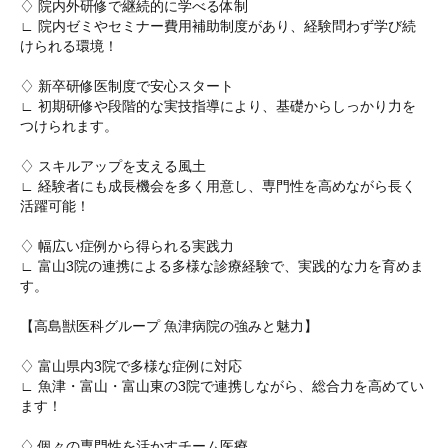
♢ 院内外研修で継続的に学べる体制
∟ 院内ゼミやセミナー費用補助制度があり、経験問わず学び続
けられる環境！
♢ 新卒研修医制度で安心スタート
∟ 初期研修や段階的な実技指導により、基礎からしっかり力を
つけられます。
♢ スキルアップを支える風土
∟ 経験者にも成長機会を多く用意し、専門性を高めながら長く
活躍可能！
♢ 幅広い症例から得られる実践力
∟ 富山3院の連携による多様な診療経験で、実践的な力を育めま
す。
【高島獣医科グループ 魚津病院の強みと魅力】
♢ 富山県内3院で多様な症例に対応
∟ 魚津・富山・富山東の3院で連携しながら、総合力を高めてい
ます！
♢ 個々の専門性を活かすチーム医療