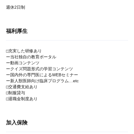
週休2日制
福利厚生
□充実した研修あり
ー当社独自の教育ポータル
ー動画コンテンツ
ークイズ問題形式の学習コンテンツ
ー国内外の専門医によるWEBセミナー
ー新人獣医師向け臨床プログラム…etc
□交通費支給あり
□制服貸与
□退職金制度あり
加入保険