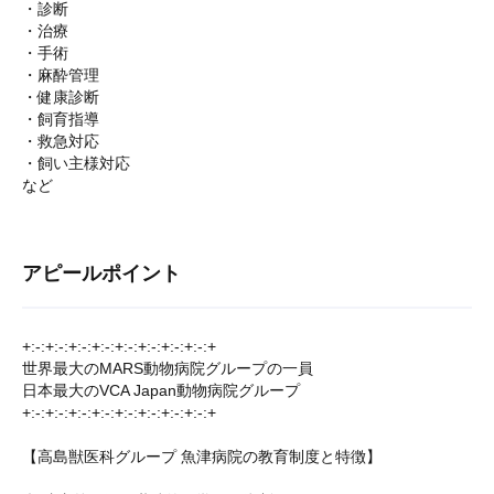
・診断
・治療
・手術
・麻酔管理
・健康診断
・飼育指導
・救急対応
・飼い主様対応
など
アピールポイント
+:-:+:-:+:-:+:-:+:-:+:-:+:-:+:-:+
世界最大のMARS動物病院グループの一員
日本最大のVCA Japan動物病院グループ
+:-:+:-:+:-:+:-:+:-:+:-:+:-:+:-:+
【高島獣医科グループ 魚津病院の教育制度と特徴】