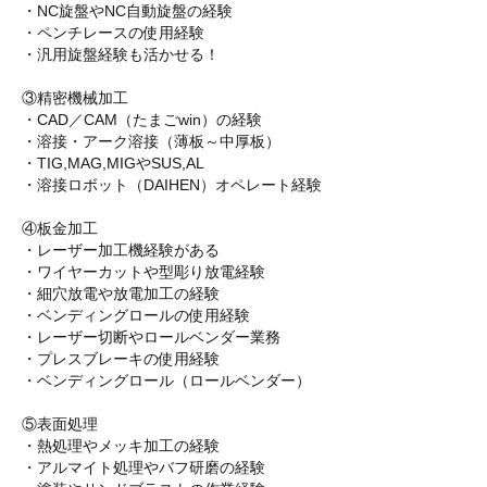
・NC旋盤やNC自動旋盤の経験
・ペンチレースの使用経験
・汎用旋盤経験も活かせる！
③精密機械加工
・CAD／CAM（たまごwin）の経験
・溶接・アーク溶接（薄板～中厚板）
・TIG,MAG,MIGやSUS,AL
・溶接ロボット（DAIHEN）オペレート経験
④板金加工
・レーザー加工機経験がある
・ワイヤーカットや型彫り放電経験
・細穴放電や放電加工の経験
・ベンディングロールの使用経験
・レーザー切断やロールベンダー業務
・プレスブレーキの使用経験
・ベンディングロール（ロールベンダー）
⑤表面処理
・熱処理やメッキ加工の経験
・アルマイト処理やバフ研磨の経験