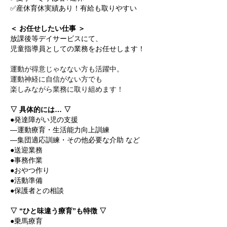
✅産休育休実績あり！有給も取りやすい
＜ お任せしたい仕事 ＞
放課後等デイサービスにて、
児童指導員としての業務をお任せします！
運動が得意じゃなない方も活躍中。
運動神経に自信がない方でも
楽しみながら業務に取り組めます！
▽ 具体的には… ▽
●発達障がい児の支援
―運動療育・生活能力向上訓練
―集団適応訓練・その他必要な介助 など
●送迎業務
●事務作業
●おやつ作り
●活動準備
●保護者との相談
▽ “ひと味違う療育”も特徴 ▽
●乗馬療育