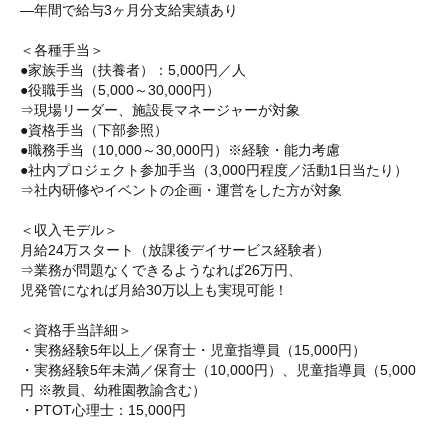
―年間で給与3ヶ月分支給実績あり
＜各種手当＞
●家族手当（扶養者）：5,000円／人
●役職手当（5,000～30,000円）
⇒現場リーダー、施設長マネージャーが対象
●資格手当（下部参照）
●職務手当（10,000～30,000円）※経験・能力考慮
●社内プロジェクト参加手当（3,000円程度／活動1日当たり）
⇒社内研修やイベントの企画・運営をした方が対象
＜収入モデル＞
月給24万スタート（放課後デイサービス経験者）
⇒業務が問題なくできるようなれば26万円、
児発管になれば月給30万以上も実現可能！
＜資格手当詳細＞
・実務経験5年以上／保育士・児童指導員（15,000円）
・実務経験5年未満／保育士（10,000円）、児童指導員（5,000
円 ※教員、幼稚園教諭含む）
・PTOT心理士：15,000円