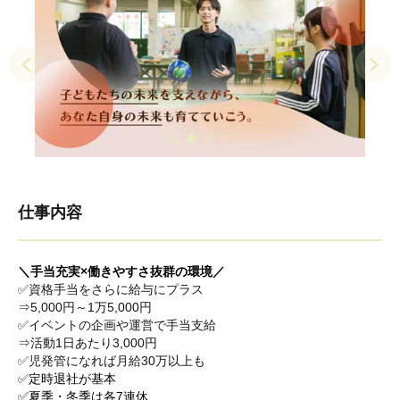
仕事内容
＼手当充実×働きやすさ抜群の環境／
✅資格手当をさらに給与にプラス
⇒5,000円～1万5,000円
✅イベントの企画や運営で手当支給
⇒活動1日あたり3,000円
✅児発管になれば月給30万以上も
✅定時退社が基本
✅夏季・冬季は各7連休