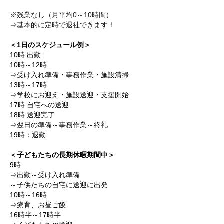
※残業なし（月平均0～10時間）
⇒基本的に定時で退社できます！
＜1日のスケジュール例＞
10時 出勤
10時～12時
⇒受け入れ準備・事務作業・施設清掃
13時～17時
⇒学校にお迎え・施設送迎・支援開始
17時 自宅への送迎
18時 送迎完了
⇒翌日の準備～事務作業～終礼
19時：退勤
＜子どもたちの長期休暇期間中＞
9時
⇒出勤～受け入れ準備
～子供たちの自宅に送迎に出発
10時～16時
⇒療育、お昼ご飯
16時半～17時半