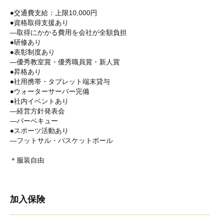
●交通費支給：上限10,000円
●資格取得支援あり
―取得にかかる費用を会社が全額負担
●研修あり
●表彰制度あり
―優秀教室賞・優秀職員賞・新人賞
●昇格あり
●社用携帯・タブレット端末貸与
●ウォーターサーバー完備
●社内イベントあり
―経営方針発表会
―バーベキュー
●スポーツ活動あり
―フットサル・バスケットボール
＊服装自由
加入保険