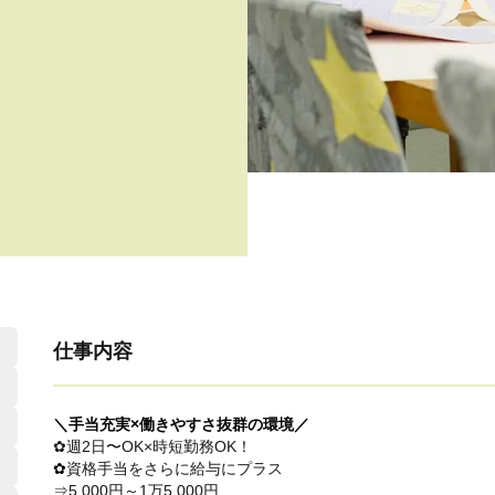
仕事内容
＼手当充実×働きやすさ抜群の環境／
✿週2日〜OK×時短勤務OK！
✿
資格手当をさらに給与にプラス
⇒5,000円～1万5,000円