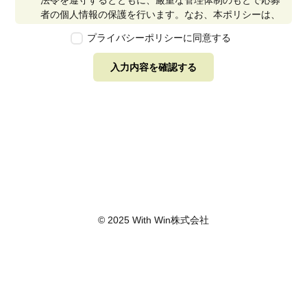
法令を遵守するとともに、厳重な管理体制のもとで応募
者の個人情報の保護を行います。なお、本ポリシーは、
本ウェブサイトで取得する個人情報に限り適用されるも
プライバシーポリシーに同意する
のとします。
第2条　個人情報の定義
入力内容を確認する
本ポリシーにおいて「個人情報」とは、個人情報保護法
に定める「個人情報」を指し、生存する個人に関する情
報であって、当該情報に含まれる氏名、生年月日その他
の記述等により特定の個人を識別できるもの又は個人識
別符号が含まれるものを指します。また、本ポリシーに
おいて「個人データ」とは、個人情報保護法に定める
「個人データ」、すなわち個人情報データベース等を構
成する個人情報をいい、「保有個人データ」とは、個人
情報保護法に定める「保有個人データ」、すなわち個人
情報取扱事業者が、開示、内容の訂正、追加又は削除、
© 2025 With Win株式会社
利用の停止、消去及び第三者への提供の停止を行うこと
のできる権限を有する個人データであって、その存否が
明らかになることにより公益その他の利益が害されるも
のとして政令で定めるもの以外のものをいいます。
第3条　個人情報の取得
当社は、個人情報を取得する際は、個人情報保護法律そ