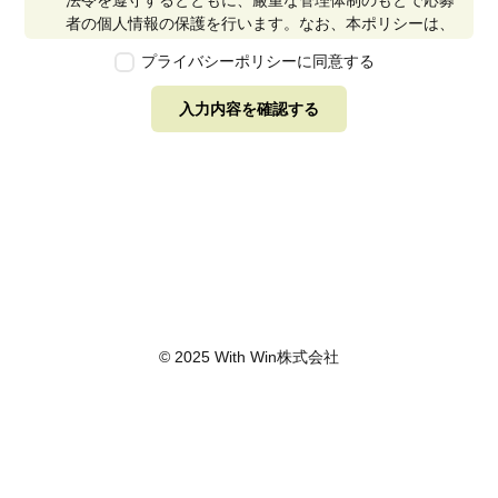
法令を遵守するとともに、厳重な管理体制のもとで応募
者の個人情報の保護を行います。なお、本ポリシーは、
本ウェブサイトで取得する個人情報に限り適用されるも
プライバシーポリシーに同意する
のとします。
第2条　個人情報の定義
入力内容を確認する
本ポリシーにおいて「個人情報」とは、個人情報保護法
に定める「個人情報」を指し、生存する個人に関する情
報であって、当該情報に含まれる氏名、生年月日その他
の記述等により特定の個人を識別できるもの又は個人識
別符号が含まれるものを指します。また、本ポリシーに
おいて「個人データ」とは、個人情報保護法に定める
「個人データ」、すなわち個人情報データベース等を構
成する個人情報をいい、「保有個人データ」とは、個人
情報保護法に定める「保有個人データ」、すなわち個人
情報取扱事業者が、開示、内容の訂正、追加又は削除、
© 2025 With Win株式会社
利用の停止、消去及び第三者への提供の停止を行うこと
のできる権限を有する個人データであって、その存否が
明らかになることにより公益その他の利益が害されるも
のとして政令で定めるもの以外のものをいいます。
第3条　個人情報の取得
当社は、個人情報を取得する際は、個人情報保護法律そ