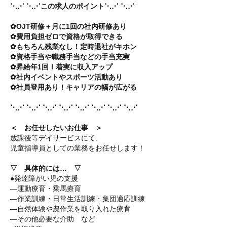
⋱⋰ ⋱⋰この求人のポイント⋱⋰ ⋱⋰
✿OJT研修＋月に1回の社内研修あり
✿費用負担ゼロで資格が取得できる
✿もちろん残業なし！定時退社がキホン
✿資格手当や職務手当などの手当充実
✿昇給年1回！着実に収入アップ
✿社内イベントやスポーツ活動あり
✿社員登用あり！キャリアの幅が広がる
⋱⋰ ⋱⋰ ⋱⋰ ⋱⋰ ⋱⋰ ⋱⋰ ⋱⋰ ⋱⋰
＜ お任せしたいお仕事 ＞
放課後等デイサービスにて、
児童指導員としての業務をお任せします！
▽ 具体的には… ▽
●発達障がい児の支援
―運動療育・乗馬療育
―作業訓練・日常生活訓練・集団適応訓練
―自然体験や農作業を取り入れた療育
―その他必要な介助 など