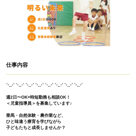
仕事内容
⋱⋰ ⋱⋰ ⋱⋰ ⋱⋰ ⋱⋰ ⋱⋰ ⋱⋰ ⋱⋰
週2日〜OK×時短勤務も相談OK！
＜児童指導員＞を募集しています♪
乗馬・自然体験・農作業など、
ひと味違う療育を学びながら
子どもたちと成長しませんか？