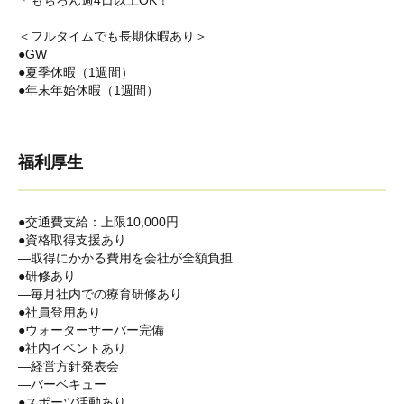
＊もちろん週4日以上OK！
＜フルタイムでも長期休暇あり＞
●GW
●夏季休暇（1週間）
●年末年始休暇（1週間）
福利厚生
●交通費支給：上限10,000円
●資格取得支援あり
―取得にかかる費用を会社が全額負担
●研修あり
―毎月社内での療育研修あり
●社員登用あり
●ウォーターサーバー完備
●社内イベントあり
―経営方針発表会
―バーベキュー
●スポーツ活動あり