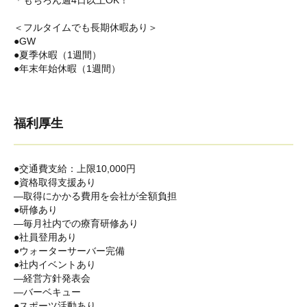
＊もちろん週4日以上OK！
＜フルタイムでも長期休暇あり＞
●GW
●夏季休暇（1週間）
●年末年始休暇（1週間）
福利厚生
●交通費支給：上限10,000円
●資格取得支援あり
―取得にかかる費用を会社が全額負担
●研修あり
―毎月社内での療育研修あり
●社員登用あり
●ウォーターサーバー完備
●社内イベントあり
―経営方針発表会
―バーベキュー
●スポーツ活動あり