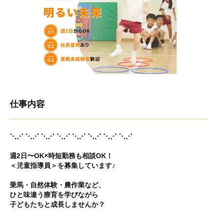
仕事内容
⋱⋰ ⋱⋰ ⋱⋰ ⋱⋰ ⋱⋰ ⋱⋰ ⋱⋰ ⋱⋰
週2日〜OK×時短勤務も相談OK！
＜児童指導員＞を募集しています♪
乗馬・自然体験・農作業など、
ひと味違う療育を学びながら
子どもたちと成長しませんか？