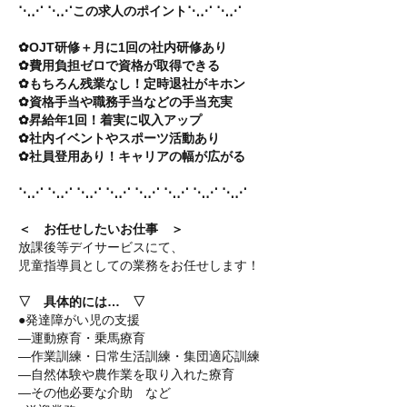
⋱⋰ ⋱⋰この求人のポイント⋱⋰ ⋱⋰
✿OJT研修＋月に1回の社内研修あり
✿費用負担ゼロで資格が取得できる
✿もちろん残業なし！定時退社がキホン
✿資格手当や職務手当などの手当充実
✿昇給年1回！着実に収入アップ
✿社内イベントやスポーツ活動あり
✿社員登用あり！キャリアの幅が広がる
⋱⋰ ⋱⋰ ⋱⋰ ⋱⋰ ⋱⋰ ⋱⋰ ⋱⋰ ⋱⋰
＜ お任せしたいお仕事 ＞
放課後等デイサービスにて、
児童指導員としての業務をお任せします！
▽ 具体的には… ▽
●発達障がい児の支援
―運動療育・乗馬療育
―作業訓練・日常生活訓練・集団適応訓練
―自然体験や農作業を取り入れた療育
―その他必要な介助 など