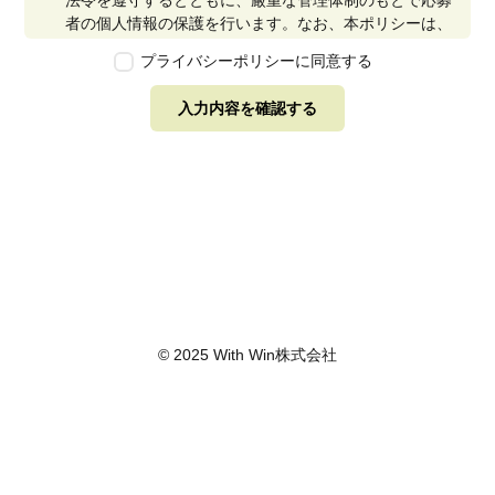
法令を遵守するとともに、厳重な管理体制のもとで応募
者の個人情報の保護を行います。なお、本ポリシーは、
本ウェブサイトで取得する個人情報に限り適用されるも
プライバシーポリシーに同意する
のとします。
第2条　個人情報の定義
入力内容を確認する
本ポリシーにおいて「個人情報」とは、個人情報保護法
に定める「個人情報」を指し、生存する個人に関する情
報であって、当該情報に含まれる氏名、生年月日その他
の記述等により特定の個人を識別できるもの又は個人識
別符号が含まれるものを指します。また、本ポリシーに
おいて「個人データ」とは、個人情報保護法に定める
「個人データ」、すなわち個人情報データベース等を構
成する個人情報をいい、「保有個人データ」とは、個人
情報保護法に定める「保有個人データ」、すなわち個人
情報取扱事業者が、開示、内容の訂正、追加又は削除、
© 2025 With Win株式会社
利用の停止、消去及び第三者への提供の停止を行うこと
のできる権限を有する個人データであって、その存否が
明らかになることにより公益その他の利益が害されるも
のとして政令で定めるもの以外のものをいいます。
第3条　個人情報の取得
当社は、個人情報を取得する際は、個人情報保護法律そ