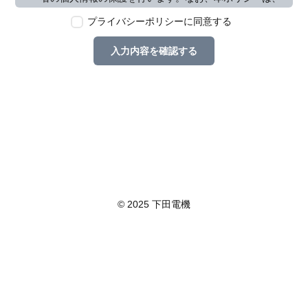
本ウェブサイトで取得する個人情報に限り適用されるも
プライバシーポリシーに同意する
のとします。
第2条　個人情報の定義
入力内容を確認する
本ポリシーにおいて「個人情報」とは、個人情報保護法
に定める「個人情報」を指し、生存する個人に関する情
報であって、当該情報に含まれる氏名、生年月日その他
の記述等により特定の個人を識別できるもの又は個人識
別符号が含まれるものを指します。また、本ポリシーに
おいて「個人データ」とは、個人情報保護法に定める
「個人データ」、すなわち個人情報データベース等を構
成する個人情報をいい、「保有個人データ」とは、個人
情報保護法に定める「保有個人データ」、すなわち個人
情報取扱事業者が、開示、内容の訂正、追加又は削除、
© 2025 下田電機
利用の停止、消去及び第三者への提供の停止を行うこと
のできる権限を有する個人データであって、その存否が
明らかになることにより公益その他の利益が害されるも
のとして政令で定めるもの以外のものをいいます。
第3条　個人情報の取得
当社は、個人情報を取得する際は、個人情報保護法律そ
の他関連法令を遵守します。個人情報の提供に関しまし