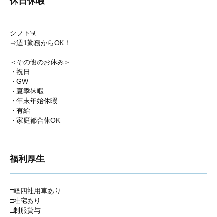
休日休暇
シフト制
⇒週1勤務からOK！
＜その他のお休み＞
・祝日
・GW
・夏季休暇
・年末年始休暇
・有給
・家庭都合休OK
福利厚生
□軽四社用車あり
□社宅あり
□制服貸与