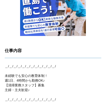
仕事内容
＿/＿/＿/＿/＿/＿/＿/＿/＿/＿/＿/＿/
未経験でも安心の教育体制！
週1日、4時間から勤務OK♪
【清掃業務スタッフ】募集
主婦・主夫歓迎♪
＿/＿/＿/＿/＿/＿/＿/＿/＿/＿/＿/＿/