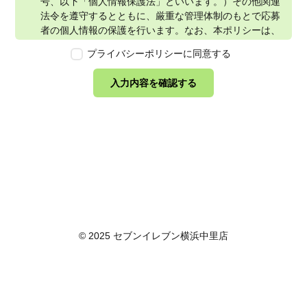
号、以下「個人情報保護法」といいます。）その他関連
法令を遵守するとともに、厳重な管理体制のもとで応募
者の個人情報の保護を行います。なお、本ポリシーは、
本ウェブサイトで取得する個人情報に限り適用されるも
プライバシーポリシーに同意する
のとします。
第2条　個人情報の定義
入力内容を確認する
本ポリシーにおいて「個人情報」とは、個人情報保護法
に定める「個人情報」を指し、生存する個人に関する情
報であって、当該情報に含まれる氏名、生年月日その他
の記述等により特定の個人を識別できるもの又は個人識
別符号が含まれるものを指します。また、本ポリシーに
おいて「個人データ」とは、個人情報保護法に定める
「個人データ」、すなわち個人情報データベース等を構
成する個人情報をいい、「保有個人データ」とは、個人
情報保護法に定める「保有個人データ」、すなわち個人
情報取扱事業者が、開示、内容の訂正、追加又は削除、
© 2025 セブンイレブン横浜中里店
利用の停止、消去及び第三者への提供の停止を行うこと
のできる権限を有する個人データであって、その存否が
明らかになることにより公益その他の利益が害されるも
のとして政令で定めるもの以外のものをいいます。
第3条　個人情報の取得