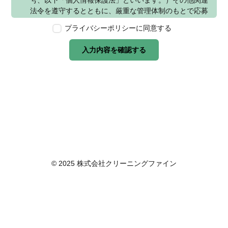
号、以下「個人情報保護法」といいます。）その他関連
法令を遵守するとともに、厳重な管理体制のもとで応募
者の個人情報の保護を行います。なお、本ポリシーは、
プライバシーポリシーに同意する
本ウェブサイトで取得する個人情報に限り適用されるも
のとします。
入力内容を確認する
第2条　個人情報の定義
本ポリシーにおいて「個人情報」とは、個人情報保護法
に定める「個人情報」を指し、生存する個人に関する情
報であって、当該情報に含まれる氏名、生年月日その他
の記述等により特定の個人を識別できるもの又は個人識
別符号が含まれるものを指します。また、本ポリシーに
おいて「個人データ」とは、個人情報保護法に定める
「個人データ」、すなわち個人情報データベース等を構
成する個人情報をいい、「保有個人データ」とは、個人
情報保護法に定める「保有個人データ」、すなわち個人
© 2025 株式会社クリーニングファイン
情報取扱事業者が、開示、内容の訂正、追加又は削除、
利用の停止、消去及び第三者への提供の停止を行うこと
のできる権限を有する個人データであって、その存否が
明らかになることにより公益その他の利益が害されるも
のとして政令で定めるもの以外のものをいいます。
第3条　個人情報の取得