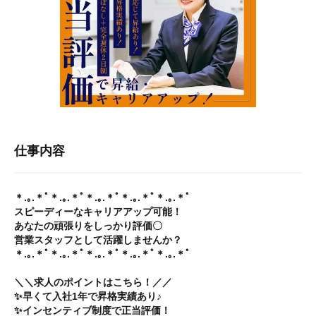
仕事内容
＊.｡.＊ﾟ＊.｡.＊ﾟ＊.｡.＊ﾟ＊.｡.＊ﾟ＊.｡.＊ﾟ
スピーディーなキャリアアップ可能！
あなたの頑張りをしっかり評価〇
営業スタッフとして活躍しませんか？
＊.｡.＊ﾟ＊.｡.＊ﾟ＊.｡.＊ﾟ＊.｡.＊ﾟ＊.｡.＊ﾟ
＼＼求人のポイントはこちら！／／
✨早くて入社1年で昇格実績あり♪
✨インセンティブ制度で正当評価！