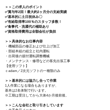
＞＞この求人のポイント
✅賞与年2回！最大約2ヶ月分の支給実績
✅基本的に土日祝休み〇
✅有給取得率100％のスタッフ多数！
✅食事代・洗濯代の補助あり
✅資格取得費用は全額会社が負担
＞＞具体的なお仕事内容
・機械部品の修正および仕上げ加工
・部組本組の組立と社内運転
・出荷後の据付運転調整機械
・メンテナンス・修理などの客先出張工事
【使用ソフト】
ｃadam／2次元ソフトの一種類のみ
＞＞基本的には協力し合って作業
1人作業になる場合もありますが、
基本は2名体制で行います。
※工期は受注してから大体4か月後前後。
＞＞こんな会社と取り引きしています