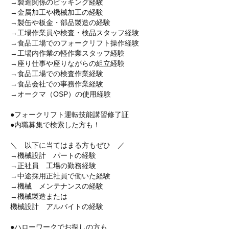
→製造関係のピッキング経験
→金属加工や機械加工の経験
→製缶や板金・部品製造の経験
→工場作業員や検査・検品スタッフ経験
→食品工場でのフォークリフト操作経験
→工場内作業の軽作業スタッフ経験
→座り仕事や座りながらの組立経験
→食品工場での検査作業経験
→食品会社での事務作業経験
→オークマ（OSP）の使用経験
●フォークリフト運転技能講習修了証
●内職募集で検索した方も！
＼ 以下に当てはまる方もぜひ ／
→機械設計 パートの経験
→正社員 工場の勤務経験
→中途採用正社員で働いた経験
→機械 メンテナンスの経験
→機械製造または
機械設計 アルバイトの経験
●ハローワークでお探しの方も