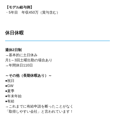
【モデル給与例】
・5年目 年収450万（賞与含む）
休日休暇
週休2日制
→基本的に土日休み
月1～3回土曜出勤の場合あり
→年間休日110日
～その他（長期休暇あり）～
●祝日
●GW
●夏季
●年末年始
●有給
→これまでに有給申請を断ったことがなく
「取得しやすい会社」と言われています！