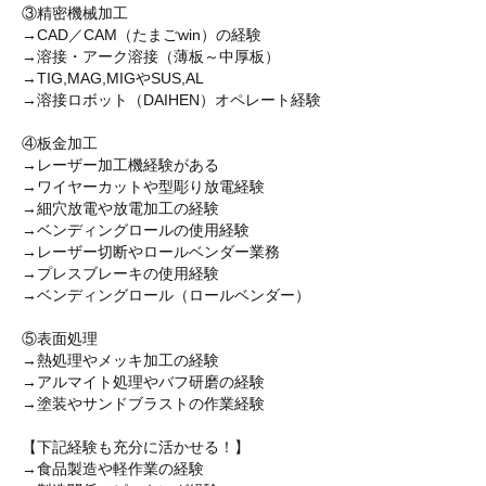
③精密機械加工
→CAD／CAM（たまごwin）の経験
→溶接・アーク溶接（薄板～中厚板）
→TIG,MAG,MIGやSUS,AL
→溶接ロボット（DAIHEN）オペレート経験
④板金加工
→レーザー加工機経験がある
→ワイヤーカットや型彫り放電経験
→細穴放電や放電加工の経験
→ベンディングロールの使用経験
→レーザー切断やロールベンダー業務
→プレスブレーキの使用経験
→ベンディングロール（ロールベンダー）
⑤表面処理
→熱処理やメッキ加工の経験
→アルマイト処理やバフ研磨の経験
→塗装やサンドブラストの作業経験
【下記経験も充分に活かせる！】
→食品製造や軽作業の経験