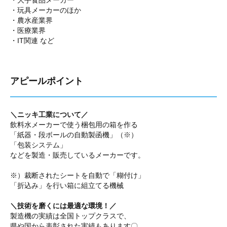
・大手食品メーカー
・玩具メーカーのほか
・農水産業界
・医療業界
・IT関連 など
アピールポイント
＼ニッキ工業について／
飲料水メーカーで使う梱包用の箱を作る
「紙器・段ボールの自動製函機」（※）
「包装システム」
などを製造・販売しているメーカーです。
※）裁断されたシートを自動で「糊付け」
「折込み」を行い箱に組立てる機械
＼技術を磨くには最適な環境！／
製造機の実績は全国トップクラスで、
県や国から表彰された実績もあります〇