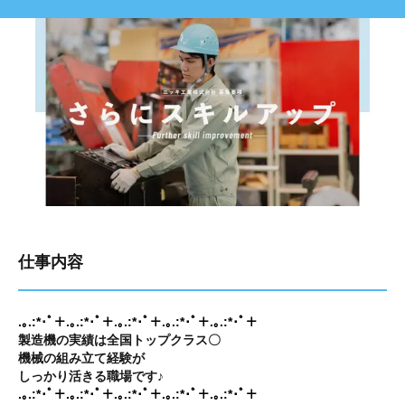
仕事内容
.｡.:*･ﾟ＋.｡.:*･ﾟ＋.｡.:*･ﾟ＋.｡.:*･ﾟ＋.｡.:*･ﾟ＋
製造機の実績は全国トップクラス〇
機械の組み立て経験が
しっかり活きる職場です♪
.｡.:*･ﾟ＋.｡.:*･ﾟ＋.｡.:*･ﾟ＋.｡.:*･ﾟ＋.｡.:*･ﾟ＋