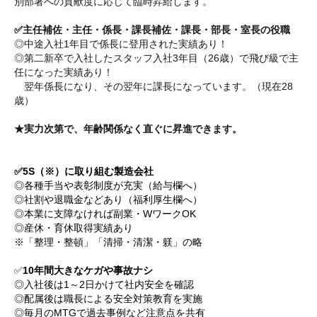
別部署への貢献度に応じて臨時昇給します。
✅
主任補佐・主任・係長・課長補佐・課長・部長・室長の役職
◎中途入社1年目で係長に登用された実績あり！
◎第二新卒で入社したスタッフ入社3年目（26歳）で飛び級で主
任になった実績あり！
翌年係長になり、その翌年に課長になっています。（現在28
歳）
★実力次第で、年齢関係なく直ぐに昇進できます。
✅5S（※）に取り組む製造会社
◎各種手当や表彰制度が充実（給与欄へ）
◎社割や退職金などあり（福利厚生欄へ）
◎本業に支障なければ副業・WワークOK
◎産休・育休取得実績あり
※「整理・整頓」「清掃・清潔・躾」の略
✅
10年間大きなケガや事故ナシ
◎入社後は1～2日かけて社内安全を確認
◎配属後は職長による安全対策教育を実施
◎毎月のMTGで過去事例など注意点を共有