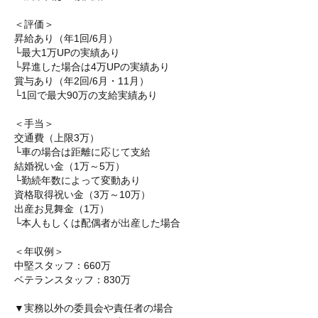
＜評価＞
昇給あり（年1回/6月）
└最大1万UPの実績あり
└昇進した場合は4万UPの実績あり
賞与あり（年2回/6月・11月）
└1回で最大90万の支給実績あり
＜手当＞
交通費（上限3万）
└車の場合は距離に応じて支給
結婚祝い金（1万～5万）
└勤続年数によって変動あり
資格取得祝い金（3万～10万）
出産お見舞金（1万）
└本人もしくは配偶者が出産した場合
＜年収例＞
中堅スタッフ：660万
ベテランスタッフ：830万
▼実務以外の委員会や責任者の場合