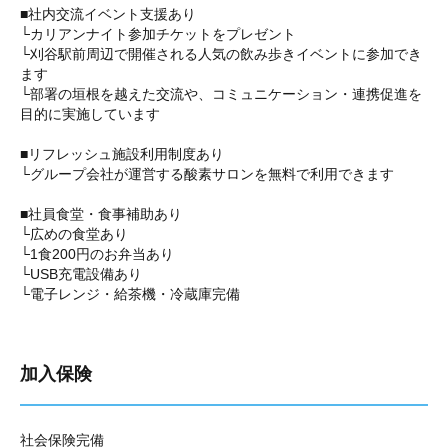
■社内交流イベント支援あり
└カリアンナイト参加チケットをプレゼント
└刈谷駅前周辺で開催される人気の飲み歩きイベントに参加でき
ます
└部署の垣根を越えた交流や、コミュニケーション・連携促進を
目的に実施しています
■リフレッシュ施設利用制度あり
└グループ会社が運営する酸素サロンを無料で利用できます
■社員食堂・食事補助あり
└広めの食堂あり
└1食200円のお弁当あり
└USB充電設備あり
└電子レンジ・給茶機・冷蔵庫完備
加入保険
社会保険完備