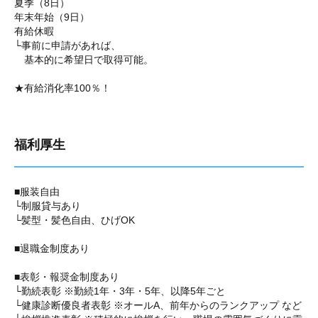
夏季（8日）
年末年始（9日）
有給休暇
└事前に申請があれば、
基本的に希望日で取得可能。
★有給消化率100％！
福利厚生
■服装自由
└制服貸与あり
└髪型・髪色自由、ひげOK
■退職金制度あり
■表彰・報奨金制度あり
└勤続表彰 ※勤続1年・3年・5年、以降5年ごと
└健康診断優良者表彰 ※オールA、前年からのランクアップ など