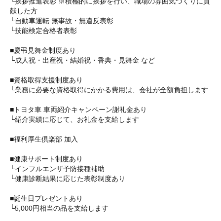
└挨拶推進表彰 ※積極的に挨拶を行い、職場の雰囲気づくりに貢
献した方
└自動車運転 無事故・無違反表彰
└技能検定合格者表彰
■慶弔見舞金制度あり
└成人祝・出産祝・結婚祝・香典・見舞金 など
■資格取得支援制度あり
└業務に必要な資格取得にかかる費用は、会社が全額負担します
■トヨタ車 車両紹介キャンペーン謝礼金あり
└紹介実績に応じて、お礼金を支給します
■福利厚生倶楽部 加入
■健康サポート制度あり
└インフルエンザ予防接種補助
└健康診断結果に応じた表彰制度あり
■誕生日プレゼントあり
└5,000円相当の品を支給します