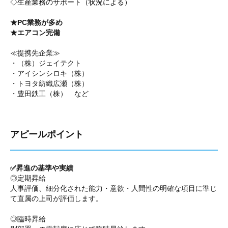
◇生産業務のサポート（状況による）
★PC業務が多め
★エアコン完備
≪提携先企業≫
・（株）ジェイテクト
・アイシンシロキ（株）
・トヨタ紡織広瀬（株）
・豊田鉄工（株） など
アピールポイント
✅
昇進の基準や実績
◎定期昇給
人事評価、細分化された能力・意欲・人間性の明確な項目に準じ
て直属の上司が評価します。
◎臨時昇給