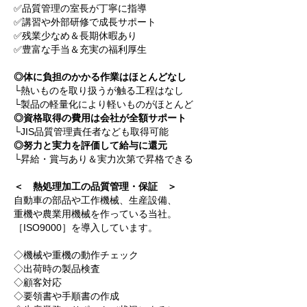
✅品質管理の室長が丁寧に指導
✅講習や外部研修で成長サポート
✅残業少なめ＆長期休暇あり
✅豊富な手当＆充実の福利厚生
◎体に負担のかかる作業はほとんどなし
└熱いものを取り扱うが触る工程はなし
└製品の軽量化により軽いものがほとんど
◎資格取得の費用は会社が全額サポート
└JIS品質管理責任者なども取得可能
◎努力と実力を評価して給与に還元
└昇給・賞与あり＆実力次第で昇格できる
＜ 熱処理加工の品質管理・保証 ＞
自動車の部品や工作機械、生産設備、
重機や農業用機械を作っている当社。
［ISO9000］を導入しています。
◇機械や重機の動作チェック
◇出荷時の製品検査
◇顧客対応
◇要領書や手順書の作成