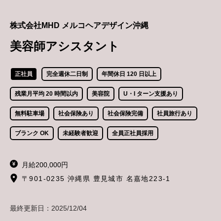
株式会社MHD メルコヘアデザイン沖縄
美容師アシスタント
正社員
完全週休二日制
年間休日 120 日以上
残業月平均 20 時間以内
美容院
U・I ターン支援あり
無料駐車場
社会保険あり
社会保険完備
社員旅行あり
ブランク OK
未経験者歓迎
全員正社員採用
月給200,000円
〒901-0235 沖縄県 豊見城市 名嘉地223-1
最終更新日：
2025/12/04