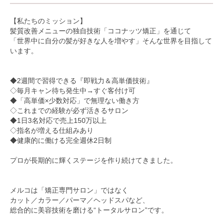
【私たちのミッション】
髪質改善メニューの独自技術「ココナッツ矯正」を通じて
「世界中に自分の髪が好きな人を増やす」そんな世界を目指して
います。
◆2週間で習得できる『即戦力＆高単価技術』
◇毎月キャン待ち発生中→すぐ客付け可
◆「高単価×少数対応」で無理ない働き方
◇これまでの経験が必ず活きるサロン
◆1日3名対応で売上150万以上
◇指名が増える仕組みあり
◆健康的に働ける完全週休2日制
プロが長期的に輝くステージを作り続けてきました。
メルコは「矯正専門サロン」ではなく
カット／カラー／パーマ／ヘッドスパなど、
総合的に美容技術を磨ける“トータルサロン”です。