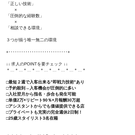
「正しい技術」
×
「圧倒的な経験数」
×
「相談できる環境」
３つが揃う唯一無二の環境
+････････････････････････････+
↓↓ 求人のPOINTを要チェック ↓↓
＊…＊…＊…＊…＊…＊…＊…＊…＊…＊
□最短２週で入客出来る"即戦力技術"あり
□予約殺到→入客機会が圧倒的に多い
□入社翌月から指名・歩合も発生可能
□単価2万×リピート90％×月報酬30万超
□アシスタントからでも価値提供できる店
□プライベートも充実の完全週休2日制！
□25歳スタイリスト3名在籍