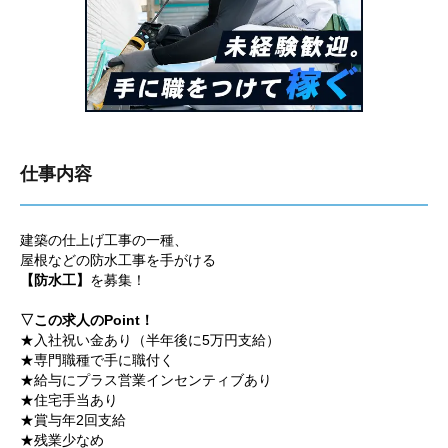
仕事内容
建築の仕上げ工事の一種、
屋根などの防水工事を手がける
【防水工】
を募集！
▽この求人のPoint！
★入社祝い金あり（半年後に5万円支給）
★専門職種で手に職付く
★給与にプラス営業インセンティブあり
★住宅手当あり
★賞与年2回支給
★残業少なめ