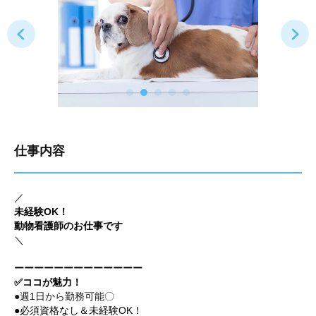
仕事内容
／
未経験OK！
動物看護師のお
仕事です
＼
ーーーーーーーーーーーーー
✅ココが魅力！
●週1日から勤務可能〇
●必須資格なし＆未経験OK！