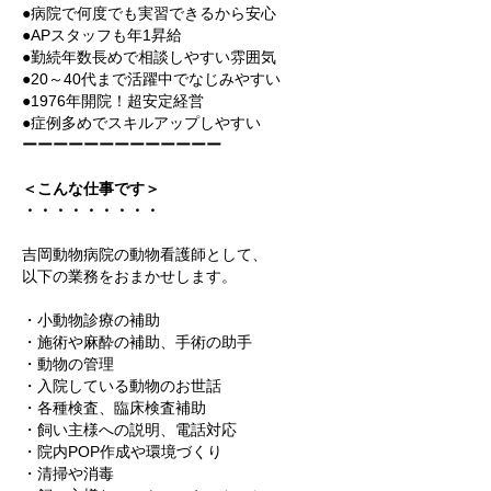
●病院で何度でも実習できるから安心
●APスタッフも年1昇給
●勤続年数長め
で
相談しやすい雰囲気
●20～40代まで活躍中でなじみやすい
●1976年開院！超安定経営
●症例多めでスキルアップしやすい
ーーーーーーーーーーーーー
＜こんな仕事です＞
・・・・・・・・・
吉岡動物病院の動物看護師として、
以下の業務をおまかせします。
・小動物診療の補助
・施術や麻酔の補助、手術の助手
・動物の管理
・入院している動物のお世話
・各種検査、臨床検査補助
・飼い主様への説明、電話対応
・院内POP作成や環境づくり
・清掃や消毒