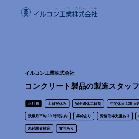
イルコン工業株式会社
コンクリート製品の製造スタッ
正社員
土日祝休み
完全週休二日制
年間休日 120 日
残業月平均 20 時間以内
昇給あり
資格取得支援あり
未経験者歓迎
賞与あり