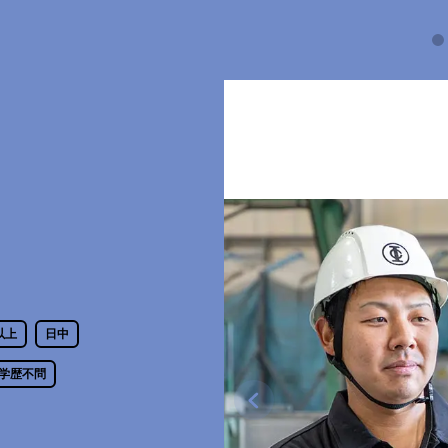
フ
以上
日中
学歴不問