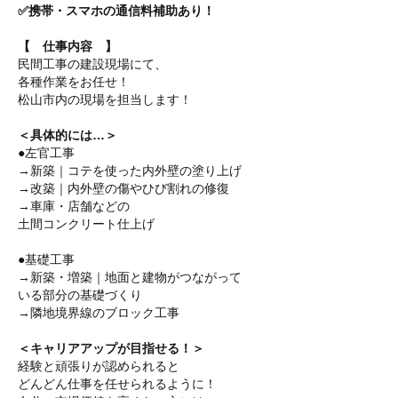
✅携帯・スマホの通信料補助あり！
【 仕事内容 】
民間工事の建設現場にて、
各種作業をお任せ！
松山市内の現場を担当します！
＜具体的には…＞
●左官工事
→新築｜コテを使った内外壁の塗り上げ
→改築｜内外壁の傷やひび割れの修復
→車庫・店舗などの
土間コンクリート仕上げ
●基礎工事
→新築・増築｜地面と建物がつながって
いる部分の基礎づくり
→隣地境界線のブロック工事
＜キャリアアップが目指せる！＞
経験と頑張りが認められると
どんどん仕事を任せられるように！