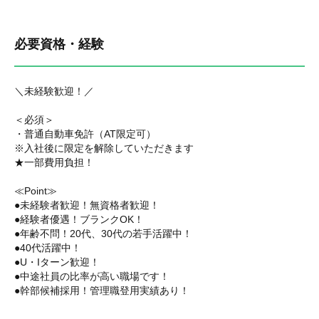
必要資格・経験
＼未経験歓迎！／
＜必須＞
・普通自動車免許（AT限定可）
※入社後に限定を解除していただきます
★一部費用負担！
≪Point≫
●未経験者歓迎！無資格者歓迎！
●経験者優遇！ブランクOK！
●年齢不問！20代、30代の若手活躍中！
●40代活躍中！
●U・Iターン歓迎！
●中途社員の比率が高い職場です！
●幹部候補採用！管理職登用実績あり！