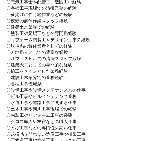
〇電気工事士や配管工・造園工の経験
〇各種工事現場での清掃業務の経験
〇荷揚げに伴う軽作業などの経験
〇夜勤の解体作業スタッフ経験
〇建築土木業界での経験
〇塗装工や足場工などの専門職経験
〇リフォーム内装工やデザイン工事の経験
〇現場系の解体業者としての経験
〇とび職人としての豊富な経験
〇オフィスビルでの清掃スタッフ経験
〇建築大工としての専門的な経験
〇施工をメインとした業務経験
〇建設土木業界での業務経験
〇各種工事現場系
〇設備工事や設備メンテナンス系の仕事
〇ビル工事やビルメンテナンス業務
〇水道工事や道路工事に関する仕事
〇土木工事や河川工事現場での経験
〇内装工やリフォーム工事の経験
〇クロス職人や左官などの職人仕事
〇とび工事などの専門性の高い仕事
〇規模感を問わない造園工事や橋梁工事
〇下水道工事や塗装工事、トンネル工事