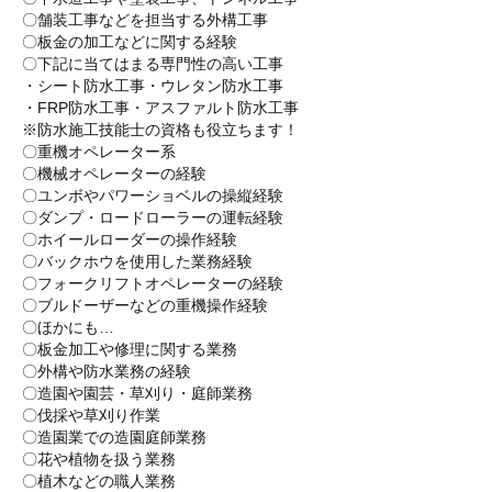
〇舗装工事などを担当する外構工事
〇板金の加工などに関する経験
〇下記に当てはまる専門性の高い工事
・シート防水工事・ウレタン防水工事
・FRP防水工事・アスファルト防水工事
※防水施工技能士の資格も役立ちます！
〇重機オペレーター系
〇機械オペレーターの経験
〇ユンボやパワーショベルの操縦経験
〇ダンプ・ロードローラーの運転経験
〇ホイールローダーの操作経験
〇バックホウを使用した業務経験
〇フォークリフトオペレーターの経験
〇ブルドーザーなどの重機操作経験
〇ほかにも…
〇板金加工や修理に関する業務
〇外構や防水業務の経験
〇造園や園芸・草刈り・庭師業務
〇伐採や草刈り作業
〇造園業での造園庭師業務
〇花や植物を扱う業務
〇植木などの職人業務