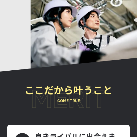
ここだから叶うこと
MERIT
COME TRUE
良きライバルに出会えま