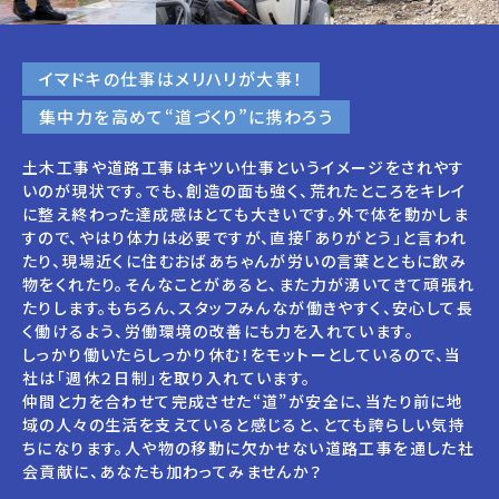
イマドキの仕事はメリハリが大事！
集中力を高めて“道づくり”に携わろう
土木工事や道路工事はキツい仕事というイメージをされやす
いのが現状です。でも、創造の面も強く、荒れたところをキレイ
に整え終わった達成感はとても大きいです。外で体を動かしま
すので、やはり体力は必要ですが、直接「ありがとう」と言われ
たり、現場近くに住むおばあちゃんが労いの言葉とともに飲み
物をくれたり。そんなことがあると、また力が湧いてきて頑張れ
たりします。もちろん、スタッフみんなが働きやすく、安心して長
く働けるよう、労働環境の改善にも力を入れています。
しっかり働いたらしっかり休む！をモットーとしているので、当
社は「週休２日制」を取り入れています。
仲間と力を合わせて完成させた“道”が安全に、当たり前に地
域の人々の生活を支えていると感じると、とても誇らしい気持
ちになります。人や物の移動に欠かせない道路工事を通した社
会貢献に、あなたも加わってみませんか？