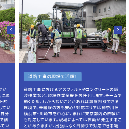
道路工事の現場で活躍！
道路工事におけるアスファルトやコンクリートの舗
現
装作業など、現場作業全般をお任せします。チームで
動くため、わからないことがあれば都度相談できる
い
環境で、未経験の方も安心！対応エリアは神奈川県
分
横浜市・川崎市を中心に、まれに東京都内の依頼に
も対応しています。現場によっては夜勤が発生するこ
い
とがありますが、出張はなく日帰りで対応できる範