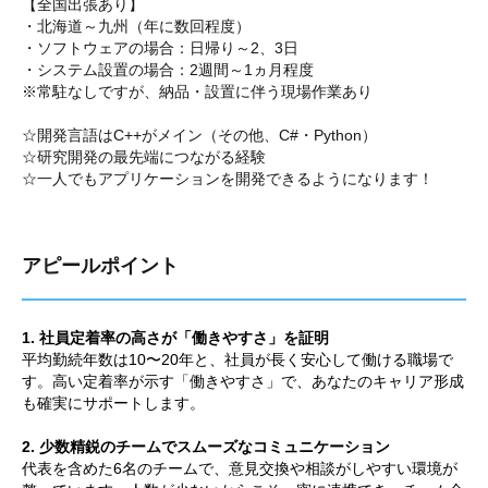
【全国出張あり】
・北海道～九州（年に数回程度）
・ソフトウェアの場合：日帰り～2、3日
・システム設置の場合：2週間～1ヵ月程度
※常駐なしですが、納品・設置に伴う現場作業あり
☆開発言語はC++がメイン（その他、C#・Python）
☆研究開発の最先端につながる経験
☆一人でもアプリケーションを開発できるようになります！
アピールポイント
1. 社員定着率の高さが「働きやすさ」を証明
平均勤続年数は10〜20年と、社員が長く安心して働ける職場で
す。高い定着率が示す「働きやすさ」で、あなたのキャリア形成
も確実にサポートします。
2. 少数精鋭のチームでスムーズなコミュニケーション
代表を含めた6名のチームで、意見交換や相談がしやすい環境が