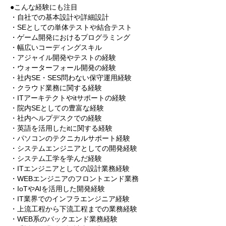
●こんな経験にも注目
・自社での基本設計や詳細設計
・SEとしての単体テストや結合テスト
・ゲーム開発におけるプログラミング
・幅広いコーディングスキル
・アジャイル開発やテストの経験
・ウォーターフォール開発の経験
・社内SE・SES問わない保守運用経験
・クラウド業務に関する経験
・ITアーキテクトやitサポートの経験
・院内SEとしての豊富な経験
・社内ヘルプデスクでの経験
・英語を活用したitに関する経験
・パソコンのテクニカルサポート経験
・システムエンジニアとしての開発経験
・システム工学を学んだ経験
・ITエンジニアとしての設計業務経験
・WEBエンジニアのフロントエンド業務
・IoTやAIを活用した開発経験
・IT業界でのインフラエンジニア経験
・上流工程から下流工程までの業務経験
・WEB系のバックエンド業務経験