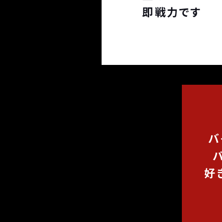
即戦力です
バ
好