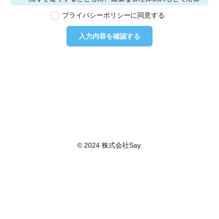
者の個人情報の保護を行います。なお、本ポリシーは、
プライバシーポリシーに同意する
本ウェブサイトで取得する個人情報に限り適用されるも
のとします。
入力内容を確認する
第2条　個人情報の定義
本ポリシーにおいて「個人情報」とは、個人情報保護法
に定める「個人情報」を指し、生存する個人に関する情
報であって、当該情報に含まれる氏名、生年月日その他
の記述等により特定の個人を識別できるもの又は個人識
別符号が含まれるものを指します。また、本ポリシーに
おいて「個人データ」とは、個人情報保護法に定める
「個人データ」、すなわち個人情報データベース等を構
成する個人情報をいい、「保有個人データ」とは、個人
情報保護法に定める「保有個人データ」、すなわち個人
© 2024 株式会社Say.
情報取扱事業者が、開示、内容の訂正、追加又は削除、
利用の停止、消去及び第三者への提供の停止を行うこと
のできる権限を有する個人データであって、その存否が
明らかになることにより公益その他の利益が害されるも
のとして政令で定めるもの以外のものをいいます。
第3条　個人情報の取得
当社は、個人情報を取得する際は、個人情報保護法律そ