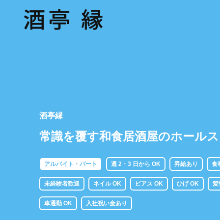
酒亭縁
常識を覆す和食居酒屋のホールス
アルバイト・パート
週 2・3 日から OK
昇給あり
食
未経験者歓迎
ネイル OK
ピアス OK
ひげ OK
髪
車通勤 OK
入社祝い金あり