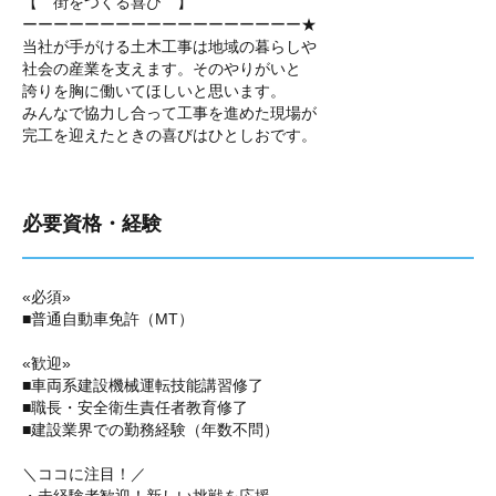
【 街をつくる喜び 】
ーーーーーーーーーーーーーーーーーー★
当社が手がける土木工事は地域の暮らしや
社会の産業を支えます。そのやりがいと
誇りを胸に働いてほしいと思います。
みんなで協力し合って工事を進めた現場が
完工を迎えたときの喜びはひとしおです。
必要資格・経験
«必須»
■普通自動車免許（MT）
«歓迎»
■車両系建設機械運転技能講習修了
■職長・安全衛生責任者教育修了
■建設業界での勤務経験（年数不問）
＼ココに注目！／