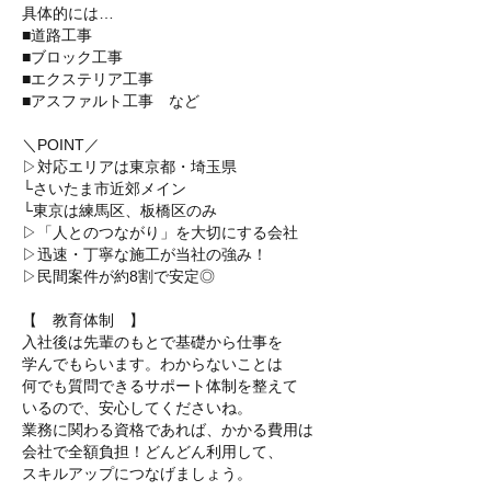
具体的には…
■道路工事
■ブロック工事
■エクステリア工事
■アスファルト工事 など
＼POINT／
▷対応エリアは東京都・埼玉県
└さいたま市近郊メイン
└東京は練馬区、板橋区のみ
▷「人とのつながり」を大切にする会社
▷迅速・丁寧な施工が当社の強み！
▷民間案件が約8割で安定◎
【 教育体制 】
入社後は先輩のもとで基礎から仕事を
学んでもらいます。わからないことは
何でも質問できるサポート体制を整えて
いるので、安心してくださいね。
業務に関わる資格であれば、かかる費用は
会社で全額負担！どんどん利用して、
スキルアップにつなげましょう。