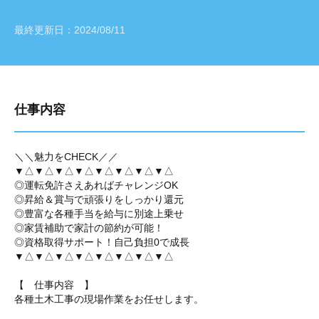
最終更新日：
2024/08/11
仕事内容
＼＼魅力をCHECK／／
▼△▼△▼△▼△▼△▼△▼△▼△
◎運転免許さえあればチャレンジOK
◎昇給＆賞与で頑張りをしっかり還元
◎豊富な各種手当を給与に別途上乗せ
◎家賃補助で家計の節約が可能！
◎資格取得サポート！自己負担0で成長
▼△▼△▼△▼△▼△▼△▼△▼△
【 仕事内容 】
各種土木工事の現場作業をお任せします。