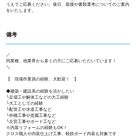
うえでご応募ください。後日、面接や書類選考についてのご案内
をいたします。
備考
／
同業種、他業界から多くの方にご応募いただいています！
＼
【 現場作業員の経験、大歓迎！ 】
◆建築・建設系の経験を活かしたい
└足場工や解体工などの大工経験
└大工としての経験
└配管工や水道工事など
└外構工事や造園工事など
└左官工事やボード工など
※内装リフォームの経験もOK！
クロス職人や内装仕上げ工事、軽鉄ボード内装も対象です