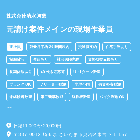
株式会社清水興業
元請け案件メインの現場作業員
正社員
残業月平均 20 時間以内
交通費支給
住宅手当あり
制服貸与
昇給あり
社会保険完備
資格取得支援あり
長期休暇あり
40 代も応募可
U・I ターン歓迎
ブランク OK
フリーター歓迎
学歴不問
有資格者歓迎
未経験者歓迎
第二新卒歓迎
経験者歓迎
バイク通勤 OK
...
車通勤 OK
賞与あり
日給11,000円~20,000円
〒337-0012 埼玉県 さいたま市見沼区東宮下 1-157