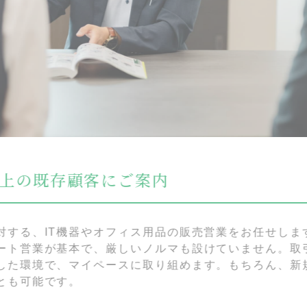
介護事
せします。裁量
介護用品
ん。取引先や仕
た方のご
ん、新規開拓に
を満たせ
ましょう