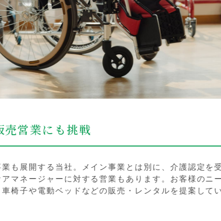
年功序列や
認定を受け
会社を一つに
様のニーズ
す。社員全員
案していき
に同じ目線で
はないので、