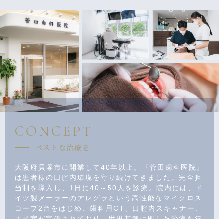
CONCEPT
ベストな治療を
大阪府貝塚市に開業して40年以上。『菅田歯科医院』
は患者様の口腔内環境を守り続けてきました。完全担
当制を導入し、1日に40～50人を診療。院内には、ド
イツ製メーラーのアレグラという高性能なマイクロス
コープ2台をはじめ、歯科用CT、口腔内スキャナー、
オペ室が完備されており、世界基準に即した治療を行