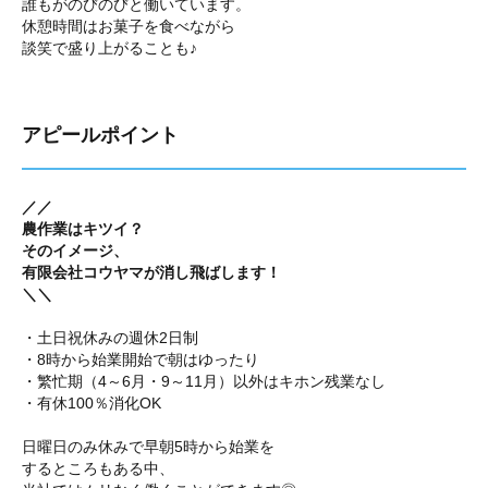
誰もがのびのびと働いています。
休憩時間はお菓子を食べながら
談笑で盛り上がることも♪
アピールポイント
／／
農作業はキツイ？
そのイメージ、
有限会社コウヤマが消し飛ばします！
＼＼
・土日祝休みの週休2日制
・8時から始業開始で朝はゆったり
・繁忙期（4～6月・9～11月）以外はキホン残業なし
・有休100％消化OK
日曜日のみ休みで早朝5時から始業を
するところもある中、