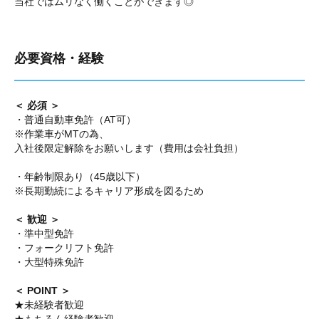
当社ではムリなく働くことができます◎
必要資格・経験
＜ 必須 ＞
・普通自動車免許（AT可）
※作業車がMTの為、
入社後限定解除をお願いします（費用は会社負担）
・年齢制限あり（45歳以下）
※長期勤続によるキャリア形成を図るため
＜ 歓迎 ＞
・準中型免許
・フォークリフト免許
・大型特殊免許
＜ POINT ＞
★未経験者歓迎