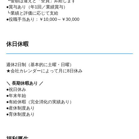
┗金額は違えど「全員」昇給します
●賞与あり（年1回／業績賞与）
┗業績と評価に応じて支給
●役職手当あり：￥10,000～￥30,000
休日休暇
週休2日制（基本的に土曜・日曜）
★会社カレンダーによって月に8日休み
＼ 長期休暇あり ／
●祝日休み
●年末年始
●有給休暇（完全消化の実績あり）
●産休制度あり
●育休制度あり