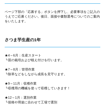
ページ下部の「応募する」ボタンを押下し、必要事項をご記入の
うえでご応募ください。後日、面接や書類選考についてのご案内
をいたします。
さつま芋生産の1年
★4～6月：生産スタート
┗苗の栽培および植え付けを行います。
★7～8月：管理作業
┗除草などをしながら成長を見守ります。
★9～11月：収穫作業
┗収穫用の機械を使って収穫していきます！
★12～1月：選別作業
┗規格や用途に合わせて工場で選別