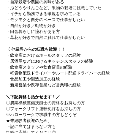
・自家栽培や農園の興味がある
・ぶどうやりんごなど、果物の栽培に挑戦していた
・イチから勤務できる環境を求めている
・モクモクと自分のペースで仕事がしたい
・自然が好き／動物が好き
・田舎暮らしに憧れがある方
・草花が好きで自然に触れて仕事がしたい
〈 他業界からの転職も歓迎！ 〉
・飲食店におけるホールスタッフの経験
・居酒屋などにおけるキッチンスタッフの経験
・飲食店スタッフや飲食店員の経験
・軽貨物配送ドライバーやルート配送ドライバーの経験
・食品加工や製造加工の経験
・新規営業や既存営業など営業職の経験
＼下記資格も活かせます！／
〇農業機械整備技能士の資格をお持ちの方
〇フォークリフト運転免許をお持ちの方
※ハローワークで求職中の方もどうぞ
★未経験者歓迎のため、
上記に当てはまらない方も
気軽に応募してください◎