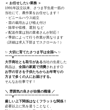
＜ お任せしたい業務 ＞
1991年設立以来、さつま芋生産一筋の
当社にて、農作業をお任せします！
・ビニールハウス組立
・苗の栽培および植え付け
・除草や収穫、選別 など
✓配送作業は別の業者さんが対応！
✓季節によって行う作業が異なります
（詳細は求人下部までスクロール！）
✨
大切に育てたさつま芋は全国へ
✨
￣￣V￣￣￣￣￣￣￣￣￣￣￣￣￣
大手商社とも取引がある
当社の生産した
商品は、
全国の家庭で消費
されます◎
お芋の甘さを子供たちからお年寄りの
方まで多くの人にお届けする。
そんなお仕事です！
＼ 雰囲気の良さが自慢の職場 ／
￣￣V￣￣￣￣￣￣￣￣￣￣￣￣￣
厳しい上下関係はなくフラットな関係！
必要以上に気を遣うことなく、