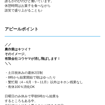
誰もがのびのびと働いています。
休憩時間はお菓子を食べながら
談笑で盛り上がることも♪
アピールポイント
／／
農作業はキツイ？
そのイメージ、
有限会社コウヤマが消し飛ばします！
＼＼
・土日祝休みの週休2日制
・8時から始業開始で朝はゆったり
・繁忙期（4～6月・9～11月）以外はキホン残業なし
・有休100％消化OK
日曜日のみ休みで早朝5時から始業を
するところもある中、