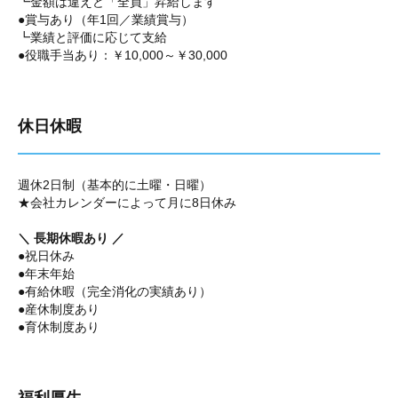
┗金額は違えど「全員」昇給します
●賞与あり（年1回／業績賞与）
┗業績と評価に応じて支給
●役職手当あり：￥10,000～￥30,000
休日休暇
週休2日制（基本的に土曜・日曜）
★会社カレンダーによって月に8日休み
＼ 長期休暇あり ／
●祝日休み
●年末年始
●有給休暇（完全消化の実績あり）
●産休制度あり
●育休制度あり