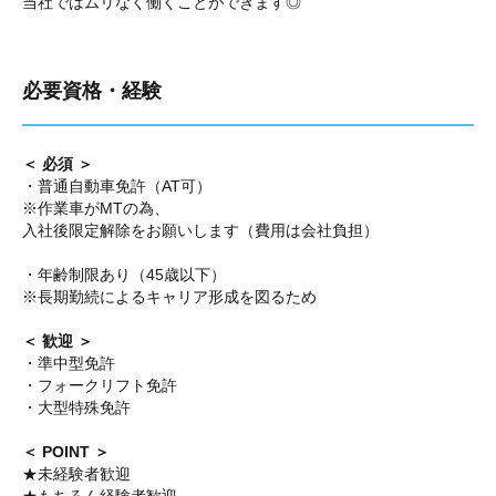
当社ではムリなく働くことができます◎
必要資格・経験
＜ 必須 ＞
・普通自動車免許（AT可）
※作業車がMTの為、
入社後限定解除をお願いします（費用は会社負担）
・年齢制限あり（45歳以下）
※長期勤続によるキャリア形成を図るため
＜ 歓迎 ＞
・準中型免許
・フォークリフト免許
・大型特殊免許
＜ POINT ＞
★未経験者歓迎