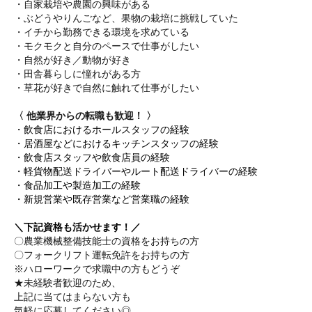
・自家栽培や農園の興味がある
・ぶどうやりんごなど、果物の栽培に挑戦していた
・イチから勤務できる環境を求めている
・モクモクと自分のペースで仕事がしたい
・自然が好き／動物が好き
・田舎暮らしに憧れがある方
・草花が好きで自然に触れて仕事がしたい
〈 他業界からの転職も歓迎！ 〉
・飲食店におけるホールスタッフの経験
・居酒屋などにおけるキッチンスタッフの経験
・飲食店スタッフや飲食店員の経験
・軽貨物配送ドライバーやルート配送ドライバーの経験
・食品加工や製造加工の経験
・新規営業や既存営業など営業職の経験
＼下記資格も活かせます！／
〇農業機械整備技能士の資格をお持ちの方
〇フォークリフト運転免許をお持ちの方
※ハローワークで求職中の方もどうぞ
★未経験者歓迎のため、
上記に当てはまらない方も
気軽に応募してください◎