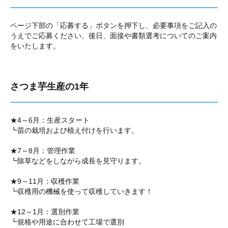
ページ下部の「応募する」ボタンを押下し、必要事項をご記入の
うえでご応募ください。後日、面接や書類選考についてのご案内
をいたします。
さつま芋生産の1年
★4～6月：生産スタート
┗苗の栽培および植え付けを行います。
★7～8月：管理作業
┗除草などをしながら成長を見守ります。
★9～11月：収穫作業
┗収穫用の機械を使って収穫していきます！
★12～1月：選別作業
┗規格や用途に合わせて工場で選別