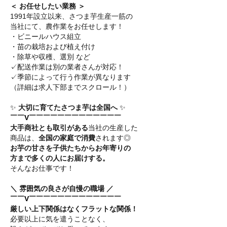
＜ お任せしたい業務 ＞
1991年設立以来、さつま芋生産一筋の
当社にて、農作業をお任せします！
・ビニールハウス組立
・苗の栽培および植え付け
・除草や収穫、選別 など
✓配送作業は別の業者さんが対応！
✓季節によって行う作業が異なります
（詳細は求人下部までスクロール！）
✨
大切に育てたさつま芋は全国へ
✨
￣￣V￣￣￣￣￣￣￣￣￣￣￣￣￣
大手商社とも取引がある
当社の生産した
商品は、
全国の家庭で消費
されます◎
お芋の甘さを子供たちからお年寄りの
方まで多くの人にお届けする。
そんなお仕事です！
＼ 雰囲気の良さが自慢の職場 ／
￣￣V￣￣￣￣￣￣￣￣￣￣￣￣￣
厳しい上下関係はなくフラットな関係！
必要以上に気を遣うことなく、