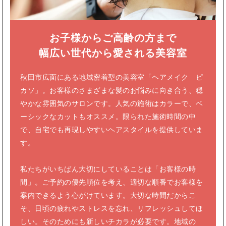
お子様からご高齢の方まで
幅広い世代から愛される
美容室
秋田市広面にある地域密着型の美容室
「ヘアメイク ピ
カソ」。
お客様のさまざまな髪のお悩みに向き合う、
穏
やかな雰囲気のサロンです。
人気の施術はカラーで、
ベ
ーシックなカットもオススメ。
限られた施術時間の中
で、自宅でも再現しやすい
ヘアスタイルを提供していま
す。
私たちがいちばん大切にしていることは
「お客様の時
間」。ご予約の優先順位を考え、
適切な順番でお客様を
案内できるよう心がけています。
大切な時間だからこ
そ、
日頃の疲れやストレスを忘れ、リフレッシュしてほ
しい。
そのためにも新しいチカラが必要です。
地域の