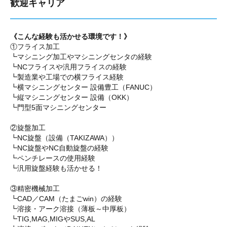
歓迎キャリア
《こんな経験も活かせる環境です！》
①フライス加工
┗マシニング加工やマシニングセンタの経験
┗NCフライスや汎用フライスの経験
┗製造業や工場での横フライス経験
┗横マシニングセンター 設備豊工（FANUC）
┗縦マシニングセンター 設備（OKK）
┗門型5面マシニングセンター
②旋盤加工
┗NC旋盤（設備（TAKIZAWA））
┗NC旋盤やNC自動旋盤の経験
┗ペンチレースの使用経験
┗汎用旋盤経験も活かせる！
③精密機械加工
┗CAD／CAM（たまごwin）の経験
┗溶接・アーク溶接（薄板～中厚板）
┗TIG,MAG,MIGやSUS,AL