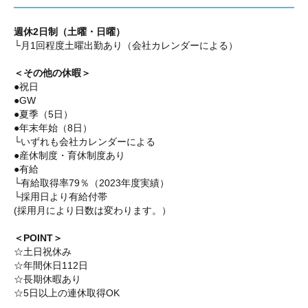
週休2日制（土曜・日曜）
└月1回程度土曜出勤あり（会社カレンダーによる）
＜その他の休暇＞
●祝日
●GW
●夏季（5日）
●年末年始（8日）
└いずれも会社カレンダーによる
●産休制度・育休制度あり
●有給
└有給取得率79％（2023年度実績）
└採用日より有給付帯
(採用月により日数は変わります。）
＜POINT＞
☆土日祝休み
☆年間休日112日
☆長期休暇あり
☆5日以上の連休取得OK