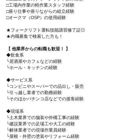
□工場内作業の軽作業スタッフ経験
□座り仕事や座りながらの組立経験
□オークマ（OSP）の使用経験
★フォークリフト運転技能講習修了証◎
★内職募集で検索した方も！
【 他業界からの転職も歓迎！ 】
◆飲食系
└居酒屋やカフェなどの経験
└ホール・キッチンの経験
◆サービス系
└コンビニやスーパーでの品出し・販売
└引っ越し業者での勤務経験
└そのほかパチンコ店などでの接客経験
◆現場系
└土木業界での舗装や外構工事の経験
└建設業界での足場工や大工の経験
└解体業者での現場作業員経験
└屋根・外壁の塗装やリフォーム経験