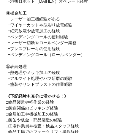
┗溶接ロボット（DAIHEN）オペレート経験
④板金加工
┗レーザー加工機経験がある
┗ワイヤーカットや型彫り放電経験
┗細穴放電や放電加工の経験
┗ベンディングロールの使用経験
┗レーザー切断やロールベンダー業務
┗プレスブレーキの使用経験
┗ベンディングロール（ロールベンダー）
⑤表面処理
┗熱処理やメッキ加工の経験
┗アルマイト処理やバフ研磨の経験
┗塗装やサンドブラストの作業経験
《下記経験も充分に活かせる！》
□食品製造や軽作業の経験
□製造関係のピッキング経験
□金属加工や機械加工の経験
□製缶や板金・部品製造の経験
□工場作業員や検査・検品スタッフ経験
□食品工場でのフォークリフト操作経験