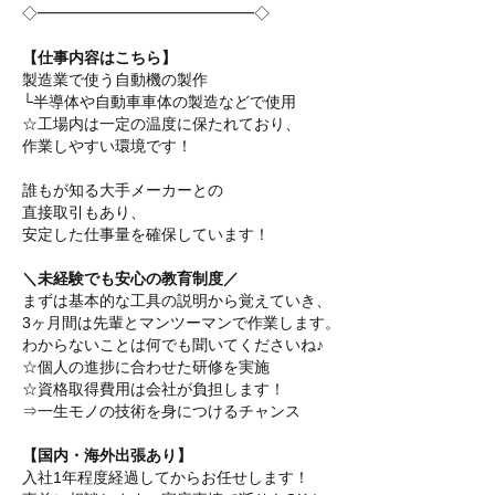
◇━━━━━━━━━━━━━━◇
【仕事内容はこちら】
製造業で使う自動機の製作
└半導体や自動車車体の製造などで使用
☆工場内は一定の温度に保たれており、
作業しやすい環境です！
誰もが知る大手メーカーとの
直接取引もあり、
安定した仕事量を確保しています！
＼未経験でも安心の教育制度／
まずは基本的な工具の説明から覚えていき、
3ヶ月間は先輩とマンツーマンで作業します。
わからないことは何でも聞いてくださいね♪
☆個人の進捗に合わせた研修を実施
☆資格取得費用は会社が負担します！
⇒一生モノの技術を身につけるチャンス
【国内・海外出張あり】
入社1年程度経過してからお任せします！