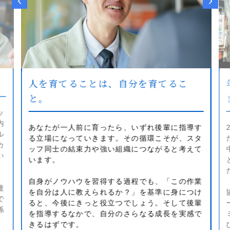
人を育てることは、自分を育てるこ
と。
ッ
内
あなたが一人前に育ったら、いずれ後輩に指導す
ル
る立場になっていきます。その循環こそが、スタ
カ
ッフ同士の結束力や強い組織につながると考えて
い
います。
自身がノウハウを習得する過程でも、「この作業
達
を自分は人に教えられるか？」を基準に身につけ
で
ると、今後にきっと役立つでしょう。そして後輩
係
を指導するなかで、自分のさらなる成長を実感で
きるはずです。