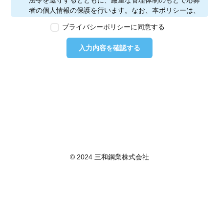
法令を遵守するとともに、厳重な管理体制のもとで応募
者の個人情報の保護を行います。なお、本ポリシーは、
本ウェブサイトで取得する個人情報に限り適用されるも
プライバシーポリシーに同意する
のとします。
第2条　個人情報の定義
入力内容を確認する
本ポリシーにおいて「個人情報」とは、個人情報保護法
に定める「個人情報」を指し、生存する個人に関する情
報であって、当該情報に含まれる氏名、生年月日その他
の記述等により特定の個人を識別できるもの又は個人識
別符号が含まれるものを指します。また、本ポリシーに
おいて「個人データ」とは、個人情報保護法に定める
「個人データ」、すなわち個人情報データベース等を構
成する個人情報をいい、「保有個人データ」とは、個人
情報保護法に定める「保有個人データ」、すなわち個人
情報取扱事業者が、開示、内容の訂正、追加又は削除、
© 2024 三和鋼業株式会社
利用の停止、消去及び第三者への提供の停止を行うこと
のできる権限を有する個人データであって、その存否が
明らかになることにより公益その他の利益が害されるも
のとして政令で定めるもの以外のものをいいます。
第3条　個人情報の取得
当社は、個人情報を取得する際は、個人情報保護法律そ