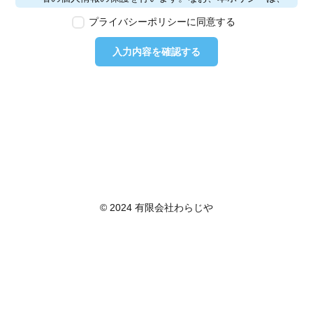
本ウェブサイトで取得する個人情報に限り適用されるも
プライバシーポリシーに同意する
のとします。
第2条　個人情報の定義
入力内容を確認する
本ポリシーにおいて「個人情報」とは、個人情報保護法
に定める「個人情報」を指し、生存する個人に関する情
報であって、当該情報に含まれる氏名、生年月日その他
の記述等により特定の個人を識別できるもの又は個人識
別符号が含まれるものを指します。また、本ポリシーに
おいて「個人データ」とは、個人情報保護法に定める
「個人データ」、すなわち個人情報データベース等を構
成する個人情報をいい、「保有個人データ」とは、個人
情報保護法に定める「保有個人データ」、すなわち個人
情報取扱事業者が、開示、内容の訂正、追加又は削除、
© 2024 有限会社わらじや
利用の停止、消去及び第三者への提供の停止を行うこと
のできる権限を有する個人データであって、その存否が
明らかになることにより公益その他の利益が害されるも
のとして政令で定めるもの以外のものをいいます。
第3条　個人情報の取得
当社は、個人情報を取得する際は、個人情報保護法律そ
の他関連法令を遵守します。個人情報の提供に関しまし