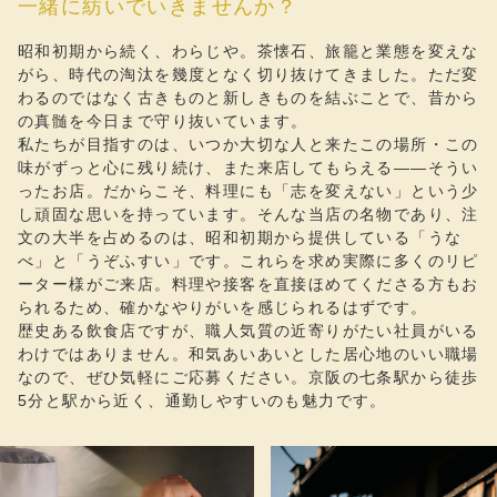
一緒に紡いでいきませんか？
昭和初期から続く、わらじや。茶懐石、旅籠と業態を変えな
がら、時代の淘汰を幾度となく切り抜けてきました。ただ変
わるのではなく古きものと新しきものを結ぶことで、昔から
の真髄を今日まで守り抜いています。
私たちが目指すのは、いつか大切な人と来たこの場所・この
味がずっと心に残り続け、また来店してもらえる――そうい
ったお店。だからこそ、料理にも「志を変えない」という少
し頑固な思いを持っています。そんな当店の名物であり、注
文の大半を占めるのは、昭和初期から提供している「うな
べ」と「うぞふすい」です。これらを求め実際に多くのリピ
ーター様がご来店。料理や接客を直接ほめてくださる方もお
られるため、確かなやりがいを感じられるはずです。
歴史ある飲食店ですが、職人気質の近寄りがたい社員がいる
わけではありません。和気あいあいとした居心地のいい職場
なので、ぜひ気軽にご応募ください。京阪の七条駅から徒歩
5分と駅から近く、通勤しやすいのも魅力です。