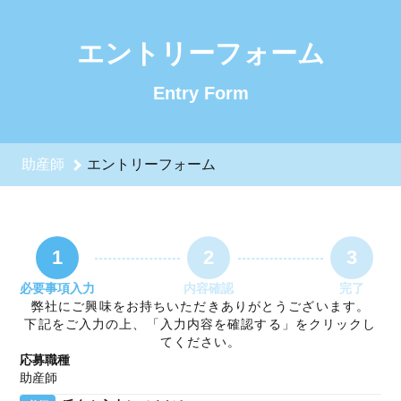
助産師のエントリーフォーム - 医療法人医聖会 採用サイト
エントリーフォーム
Entry Form
助産師
エントリーフォーム
1
2
3
必要事項入力
内容確認
完了
弊社にご興味をお持ちいただきありがとうございます。
下記をご入力の上、「入力内容を確認する」をクリックし
てください。
応募職種
助産師