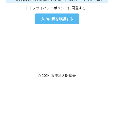
本ウェブサイトで取得する個人情報に限り適用されるも
プライバシーポリシーに同意する
のとします。
第2条　個人情報の定義
入力内容を確認する
本ポリシーにおいて「個人情報」とは、個人情報保護法
に定める「個人情報」を指し、生存する個人に関する情
報であって、当該情報に含まれる氏名、生年月日その他
の記述等により特定の個人を識別できるもの又は個人識
別符号が含まれるものを指します。また、本ポリシーに
おいて「個人データ」とは、個人情報保護法に定める
「個人データ」、すなわち個人情報データベース等を構
成する個人情報をいい、「保有個人データ」とは、個人
情報保護法に定める「保有個人データ」、すなわち個人
情報取扱事業者が、開示、内容の訂正、追加又は削除、
© 2024 医療法人医聖会
利用の停止、消去及び第三者への提供の停止を行うこと
のできる権限を有する個人データであって、その存否が
明らかになることにより公益その他の利益が害されるも
のとして政令で定めるもの以外のものをいいます。
第3条　個人情報の取得
当社は、個人情報を取得する際は、個人情報保護法律そ
の他関連法令を遵守します。個人情報の提供に関しまし